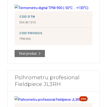
COD DTN
504.40.1010
COD PRODUS
TPM-900
Vezi produs
Psihrometru profesional
Fieldpiece JL3RH
nou