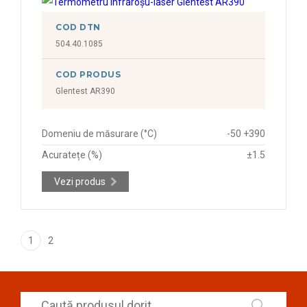
COD DTN
504.40.1085
COD PRODUS
Glentest AR390
Domeniu de măsurare (°C)
-50 +390
Acuratețe (%)
±1.5
Vezi produs
1
2