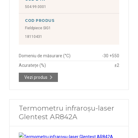
504.99.0001
COD PRODUS
Fieldpiece SIG1
18110431
Domeniu de măsurare (°C)
-30 +550
Acuratețe (%)
±2
Vezi produs
Termometru infraroșu-laser
Glentest AR842A