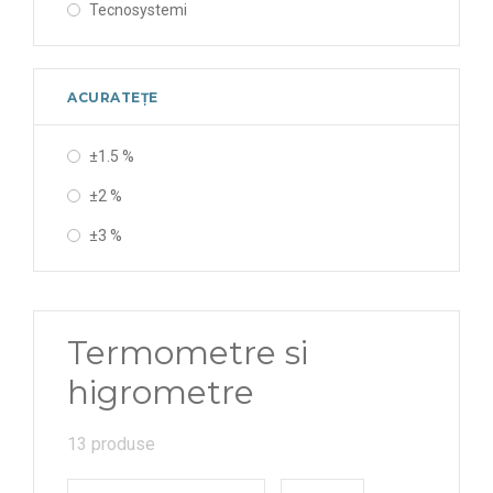
Tecnosystemi
ACURATEȚE
±1.5 %
±2 %
±3 %
Termometre si
higrometre
13 produse