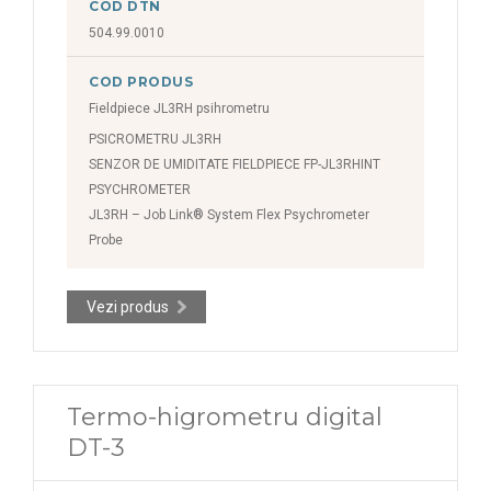
COD DTN
504.99.0010
COD PRODUS
Fieldpiece JL3RH psihrometru
PSICROMETRU JL3RH
SENZOR DE UMIDITATE FIELDPIECE FP-JL3RHINT
PSYCHROMETER
JL3RH – Job Link® System Flex Psychrometer
Probe
Vezi produs
Termo-higrometru digital
DT-3