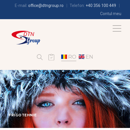
E-mail:
office@dtngroup.ro
Telefon:
+40 356 100 449
Contul meu
RO
EN
FRIGOTEHNIE