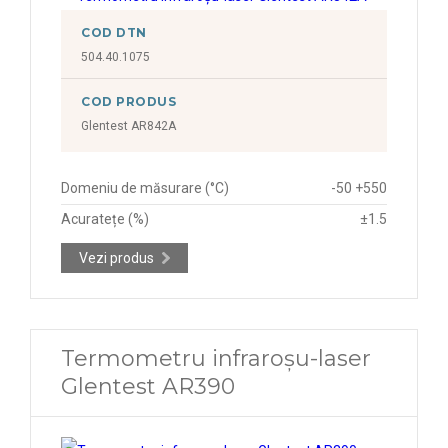
COD DTN
504.40.1075
COD PRODUS
Glentest AR842A
Domeniu de măsurare (°C)
-50 +550
Acuratețe (%)
±1.5
Vezi produs
Termometru infraroșu-laser
Glentest AR390