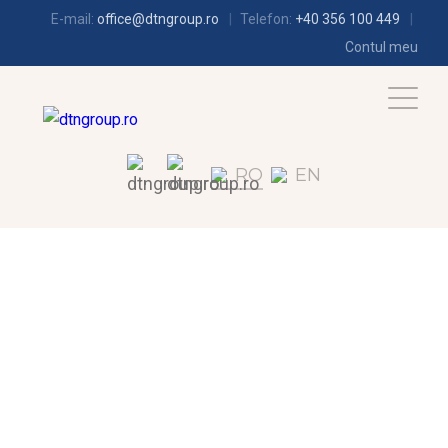
E-mail:
office@dtngroup.ro
Telefon:
+40 356 100 449
Contul meu
RO
EN
FRIGOTEHNIE