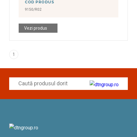
COD PRODUS
9150/R02
Vezi produs
1