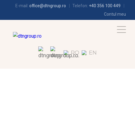
E-mail:
office@dtngroup.ro
Telefon:
+40 356 100 449
Contul meu
RO
EN
FRIGOTEHNIE