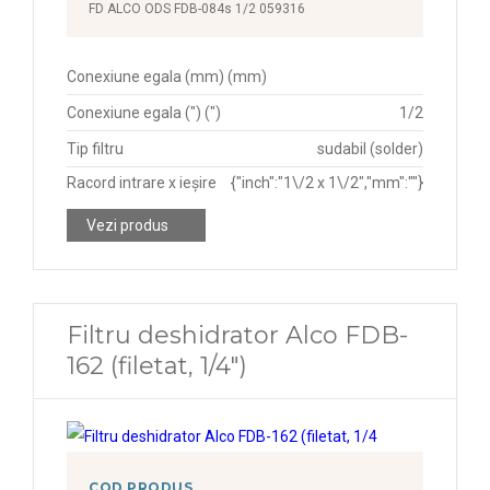
FD ALCO ODS FDB-084s 1/2 059316
Conexiune egala (mm) (mm)
Conexiune egala (") (")
1/2
Tip filtru
sudabil (solder)
Racord intrare x ieșire
{"inch":"1\/2 x 1\/2","mm":""}
Vezi produs
Filtru deshidrator Alco FDB-
162 (filetat, 1/4")
COD PRODUS