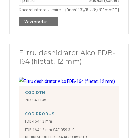
Tip filtru
sudabil (solder)
Racord intrare x ieșire
{"inch":"3\/8 x 3\/8","mm":""}
Vezi produs
Filtru deshidrator Alco FDB-
164 (filetat, 12 mm)
COD DTN
203.04.1135
COD PRODUS
FDB-164 12 mm
FDB-164 12 mm SAE 059 319
DEHIDRATOR FDB 164 ALCO 059319