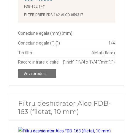
FDB-162 1/4"
FILTER DRIER FDB 162 ALCO 059317
Conexiune egala (mm) (mm)
Conexiune egala (") (")
1/4
Tip filtru
filetat (flare)
Racord intrare x ieșire
{"inch":"1\/4 x 1\/4","mm":""}
Vezi produs
Filtru deshidrator Alco FDB-
163 (filetat, 10 mm)