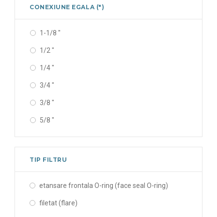
28 mm
CONEXIUNE EGALA (")
1-1/8 "
1/2 "
1/4 "
3/4 "
3/8 "
5/8 "
7/8 "
TIP FILTRU
etansare frontala O-ring (face seal O-ring)
filetat (flare)