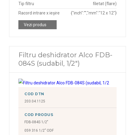
Tip filtru
filetat (flare)
Racord intrare x ieșire
{"inch":"","mm":"12 x 12"}
Vezi produs
Filtru deshidrator Alco FDB-
084S (sudabil, 1/2")
COD DTN
203.04.1125
COD PRODUS
FDB-084S 1/2"
059 316 1/2” ODF