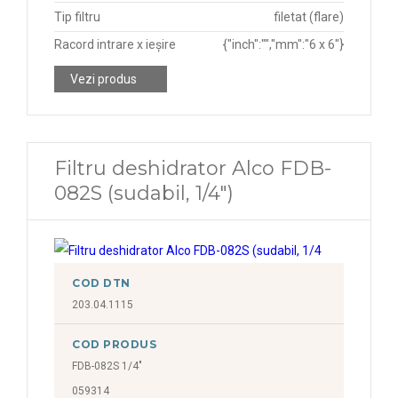
Tip filtru
filetat (flare)
Racord intrare x ieșire
{"inch":"","mm":"6 x 6"}
Vezi produs
Filtru deshidrator Alco FDB-
082S (sudabil, 1/4")
COD DTN
203.04.1115
COD PRODUS
FDB-082S 1/4"
059314