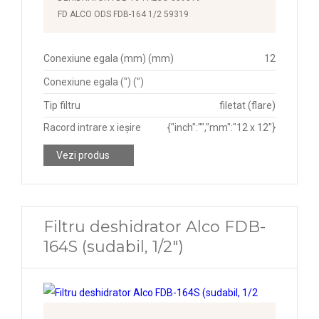
FD ALCO ODS FDB-164 1/2 59319
Conexiune egala (mm) (mm)
12
Conexiune egala (") (")
Tip filtru
filetat (flare)
Racord intrare x ieșire
{"inch":"","mm":"12 x 12"}
Vezi produs
Filtru deshidrator Alco FDB-
164S (sudabil, 1/2")