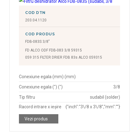
COD DTN
203.04.1120
COD PRODUS
FDB-083S 3/8"
FD ALCO ODF FDB-083 3/8 59315
059 315 FILTER DRIER FDB 83s ALCO 059315
Conexiune egala (mm) (mm)
Conexiune egala (") (")
3/8
Tip filtru
sudabil (solder)
Racord intrare x ieșire
{"inch":"3\/8 x 3\/8","mm":""}
Vezi produs