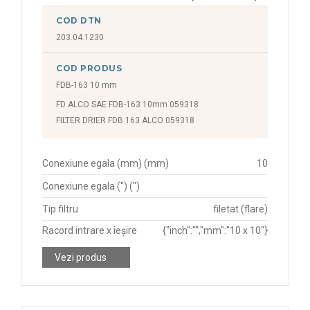
COD DTN
203.04.1230
COD PRODUS
FDB-163 10 mm
FD ALCO SAE FDB-163 10mm 059318
FILTER DRIER FDB 163 ALCO 059318
Conexiune egala (mm) (mm)
10
Conexiune egala (") (")
Tip filtru
filetat (flare)
Racord intrare x ieșire
{"inch":"","mm":"10 x 10"}
Vezi produs