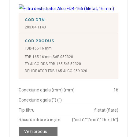
COD DTN
203.04.1140
COD PRODUS
FDB-165 16 mm
FDB-165 16 mm SAE 059320
FD ALCO ODS FDB-165 5/8 59320
DEHIDRATOR FDB 165 ALCO 059 320
Conexiune egala (mm) (mm)
16
Conexiune egala (") (")
Tip filtru
filetat (flare)
Racord intrare x ieșire
{"inch":"","mm":"16 x 16"}
Vezi produs