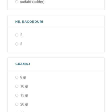
sudabil (solder)
NR. RACORDURI
2
3
GRAMAJ
8 gr
10 gr
15 gr
20 gr