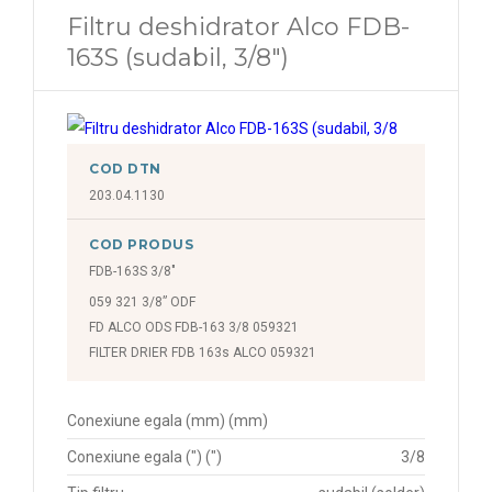
Filtru deshidrator Alco FDB-
163S (sudabil, 3/8")
COD DTN
203.04.1130
COD PRODUS
FDB-163S 3/8"
059 321 3/8” ODF
FD ALCO ODS FDB-163 3/8 059321
FILTER DRIER FDB 163s ALCO 059321
Conexiune egala (mm) (mm)
Conexiune egala (") (")
3/8