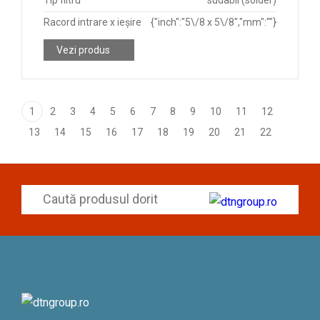
Tip filtru
sudabil (solder)
Racord intrare x ieșire
{"inch":"5\/8 x 5\/8","mm":""}
Vezi produs
1
2
3
4
5
6
7
8
9
10
11
12
13
14
15
16
17
18
19
20
21
22