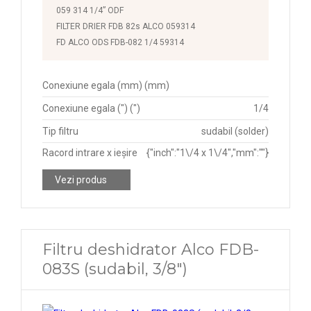
059 314 1/4” ODF
FILTER DRIER FDB 82s ALCO 059314
FD ALCO ODS FDB-082 1/4 59314
Conexiune egala (mm) (mm)
Conexiune egala (") (")
1/4
Tip filtru
sudabil (solder)
Racord intrare x ieșire
{"inch":"1\/4 x 1\/4","mm":""}
Vezi produs
Filtru deshidrator Alco FDB-
083S (sudabil, 3/8")