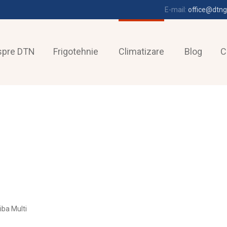
E-mail:
office@dtng
spre DTN
Frigotehnie
Climatizare
Blog
C
iba Multi