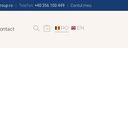
roup.ro
Telefon:
+40 356 100 449
Contul meu
RO
EN
ontact