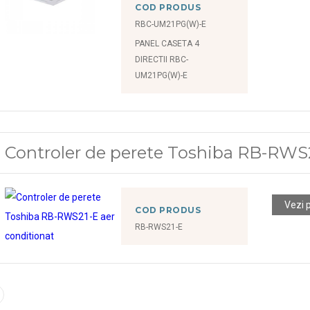
COD PRODUS
RBC-UM21PG(W)-E
PANEL CASETA 4
DIRECTII RBC-
UM21PG(W)-E
Controler de perete Toshiba RB-RWS2
Vezi 
COD PRODUS
RB-RWS21-E