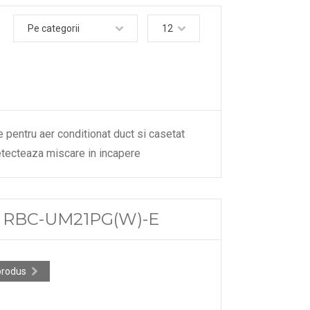
Pe categorii
12
e pentru aer conditionat duct si casetat
detecteaza miscare in incapere
ba RBC-UM21PG(W)-E
produs