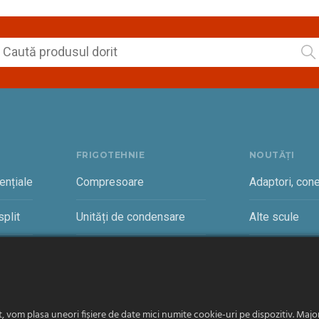
FRIGOTEHNIE
NOUTĂȚI
ențiale
Compresoare
Adaptori, cone
plit
Unități de condensare
Alte scule
rciale
Vaporizatoare și accesorii
Cantare freon
vom plasa uneori fișiere de date mici numite cookie-uri pe dispozitiv. Majori