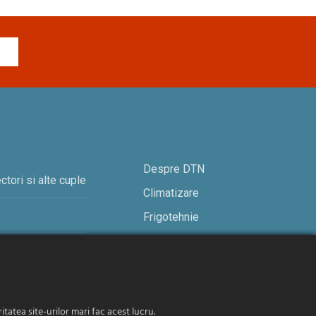
Despre DTN
ctori si alte cuple
Climatizare
Frigotehnie
Contact
tatea site-urilor mari fac acest lucru.