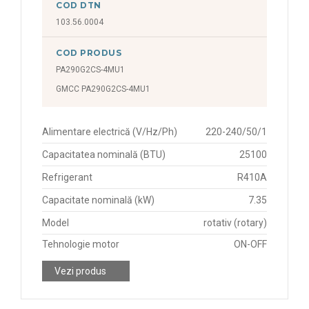
COD DTN
103.56.0004
COD PRODUS
PA290G2CS-4MU1
GMCC PA290G2CS-4MU1
Alimentare electrică (V/Hz/Ph)
220-240/50/1
Capacitatea nominală (BTU)
25100
Refrigerant
R410A
Capacitate nominală (kW)
7.35
Model
rotativ (rotary)
Tehnologie motor
ON-OFF
Vezi produs