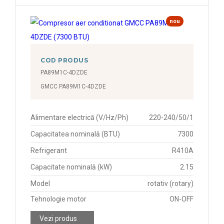
nou
COD PRODUS
PA89M1C-4DZDE
GMCC PA89M1C-4DZDE
Alimentare electrică (V/Hz/Ph)
220-240/50/1
Capacitatea nominală (BTU)
7300
Refrigerant
R410A
Capacitate nominală (kW)
2.15
Model
rotativ (rotary)
Tehnologie motor
ON-OFF
Vezi produs