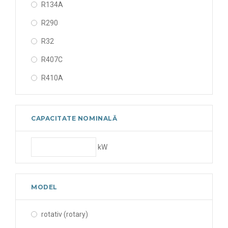
R134A
10700 BTU
R290
14400 BTU
R32
16800 BTU
R407C
16900 BTU
R410A
18500 BTU
19700 BTU
CAPACITATE NOMINALĂ
22900 BTU
23300 BTU
kW
23600 BTU
24200 BTU
MODEL
25100 BTU
25200 BTU
rotativ (rotary)