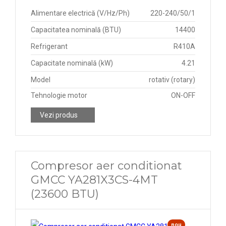
Alimentare electrică (V/Hz/Ph)
220-240/50/1
Capacitatea nominală (BTU)
14400
Refrigerant
R410A
Capacitate nominală (kW)
4.21
Model
rotativ (rotary)
Tehnologie motor
ON-OFF
Vezi produs
Compresor aer conditionat
GMCC YA281X3CS-4MT
(23600 BTU)
nou