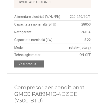
GMCC PA331X3CS-4MU1
Alimentare electrică (V/Hz/Ph)
220-240/50/1
Capacitatea nominală (BTU)
28050
Refrigerant
R410A
Capacitate nominală (kW)
8.22
Model
rotativ (rotary)
Tehnologie motor
ON-OFF
Vezi produs
Compresor aer conditionat
GMCC PA89M1C-4DZDE
(7300 BTU)