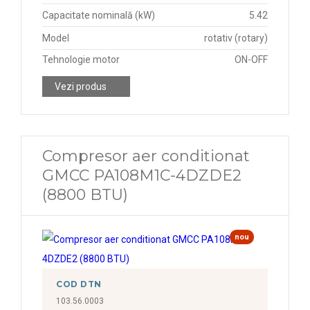
Capacitate nominală (kW)
5.42
Model
rotativ (rotary)
Tehnologie motor
ON-OFF
Vezi produs
Compresor aer conditionat
GMCC PA108M1C-4DZDE2
(8800 BTU)
nou
COD DTN
103.56.0003