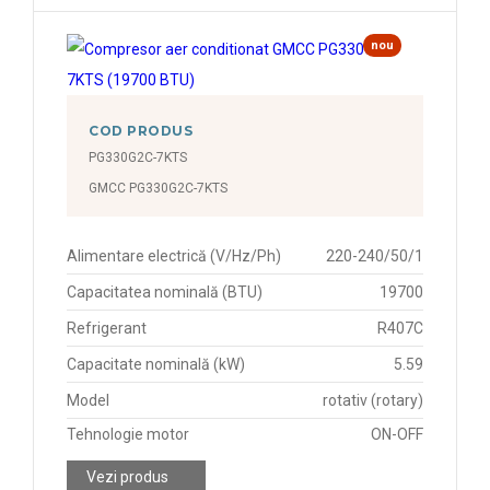
nou
COD PRODUS
PG330G2C-7KTS
GMCC PG330G2C-7KTS
Alimentare electrică (V/Hz/Ph)
220-240/50/1
Capacitatea nominală (BTU)
19700
Refrigerant
R407C
Capacitate nominală (kW)
5.59
Model
rotativ (rotary)
Tehnologie motor
ON-OFF
Vezi produs