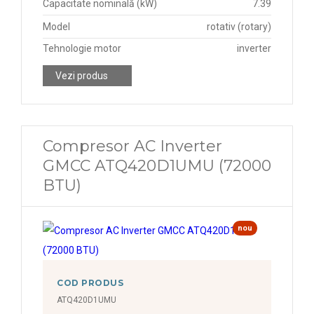
Capacitate nominală (kW)
7.39
Model
rotativ (rotary)
Tehnologie motor
inverter
Vezi produs
Compresor AC Inverter
GMCC ATQ420D1UMU (72000
BTU)
nou
COD PRODUS
ATQ420D1UMU