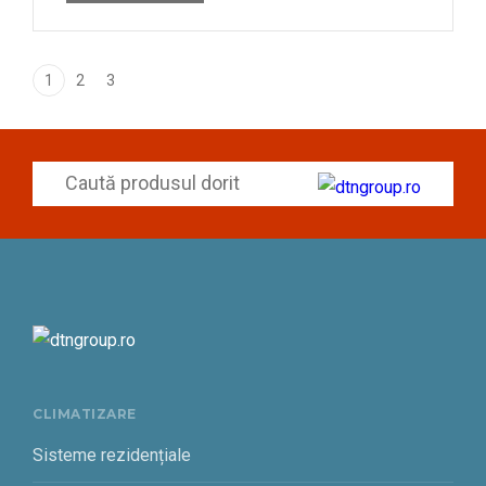
1
2
3
CLIMATIZARE
Sisteme rezidențiale