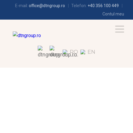
E-mail:
office@dtngroup.ro
Telefon:
+40 356 100 449
Contul meu
RO
EN
FRIGOTEHNIE