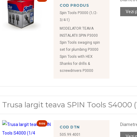
COD PRODUS
Vezi 
Spin Tools P3000 (1/2-
3/4-1)
MODELATOR TEAVA
INSTALATII SPIN P3000
Spin Tools swaging spin
set for plumbing P3000
Spin Tools with HEX
Shanks for drills &
screwdrivers P3000
Trusa largit teava SPIN Tools S4000 (1/4
nou
Diametr
COD DTN
505.99.4001
Vezi 