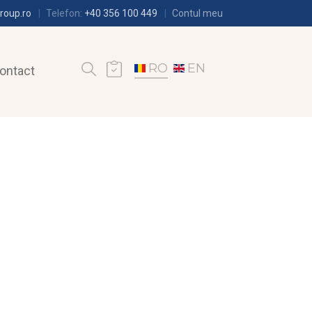
roup.ro
Telefon:
+40 356 100 449
Contul meu
RO
EN
ontact