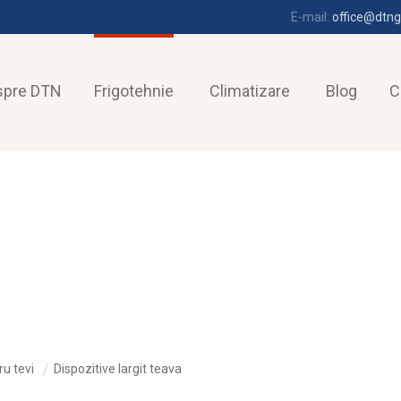
E-mail:
office@dtng
spre DTN
Frigotehnie
Climatizare
Blog
C
ru tevi
Dispozitive largit teava