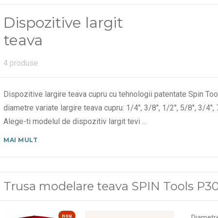
Dispozitive largit
teava
4 produse
Dispozitive largire teava cupru cu tehnologii patentate Spin To
diametre variate largire teava cupru: 1/4", 3/8", 1/2", 5/8", 3/4", 
Alege-ti modelul de dispozitiv largit tevi
...
MAI MULT
Trusa modelare teava SPIN Tools P3000 
nou
Diametr