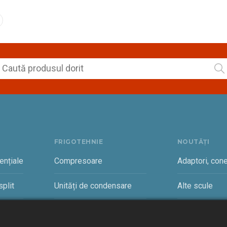
FRIGOTEHNIE
NOUTĂȚI
ențiale
Compresoare
Adaptori, cone
plit
Unități de condensare
Alte scule
rciale
Vaporizatoare și accesorii
Cantare freon