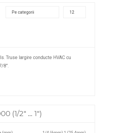
Pe categorii
12
ols. Truse largire conducte HVAC cu
7/8".
(1/2" ... 1")
e (mm)
1/4 (6mm) 1 (25.4mm)