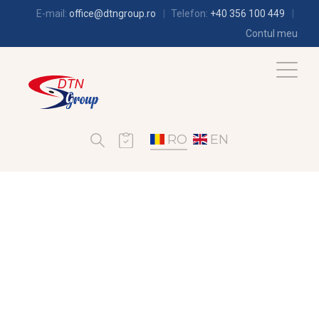
E-mail:
office@dtngroup.ro
Telefon:
+40 356 100 449
Contul meu
RO
EN
FRIGOTEHNIE