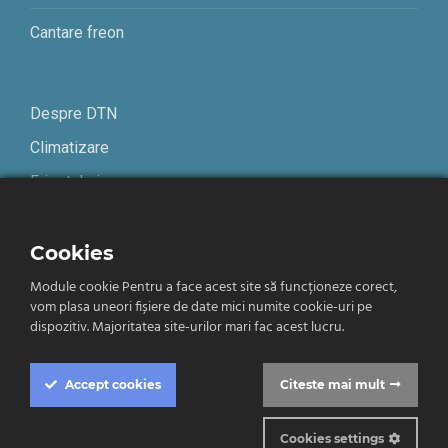
Cantare freon
Despre DTN
Climatizare
Frigotehnie
Contact
Cookies
Termeni și condiții
Module cookie Pentru a face acest site să funcționeze corect,
vom plasa uneori fișiere de date mici numite cookie-uri pe
Confidențialitate
dispozitiv. Majoritatea site-urilor mari fac acest lucru.
Română
Accept
cookies
Citeste mai mult
Cookies settings