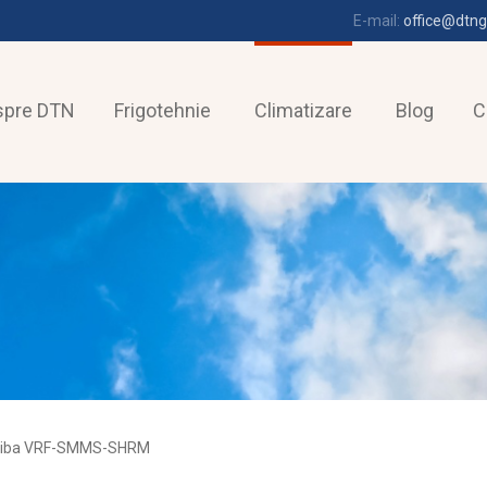
E-mail:
office@dtng
spre DTN
Frigotehnie
Climatizare
Blog
C
shiba VRF-SMMS-SHRM