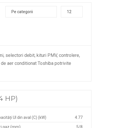
Pe categorii
12
i, selectori debit, kituri PMV, controlere,
de aer conditionat Toshiba potrivite
4 HP)
acități UI din aval (C) (kW)
4.77
ri gaz (mm)
5/8