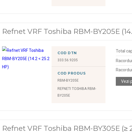
Refnet VRF Toshiba RBM-BY205E (14.
Total cap
COD DTN
333.56.9205
Racordu
Racordur
COD PRODUS
RBM-BY205E
Vezi 
REFNETI TOSHIBA RBM-
BY205E
Refnet VRF Toshiba RBM-BY305E (≥ 2