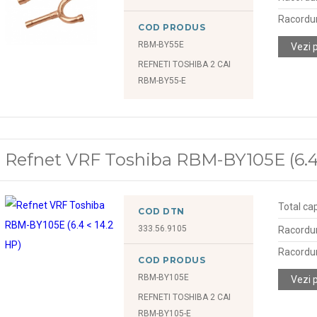
Racordur
COD PRODUS
RBM-BY55E
Vezi 
REFNETI TOSHIBA 2 CAI
RBM-BY55-E
Refnet VRF Toshiba RBM-BY105E (6.4 
Total cap
COD DTN
333.56.9105
Racordu
Racordur
COD PRODUS
RBM-BY105E
Vezi 
REFNETI TOSHIBA 2 CAI
RBM-BY105-E