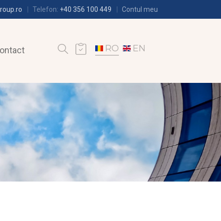
roup.ro
Telefon:
+40 356 100 449
Contul meu
RO
EN
ontact