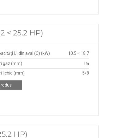
2 < 25.2 HP)
acități UI din aval (C) (kW)
10.5 < 18.7
ri gaz (mm)
1¼
i lichid (mm)
5/8
produs
5.2 HP)