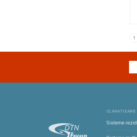
1
CLIMATIZARE
Sisteme rezid