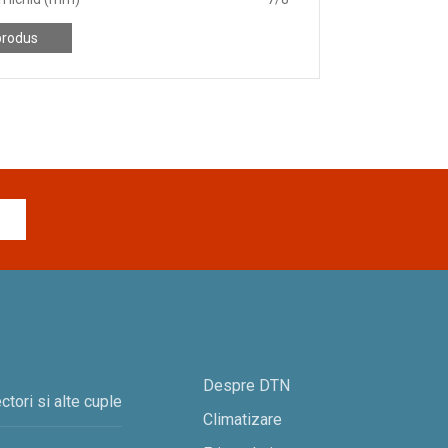
produs
Despre DTN
ctori si alte cuple
Climatizare