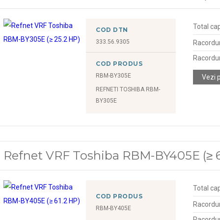
Total cap
COD DTN
333.56.9305
Racordu
Racordur
COD PRODUS
RBM-BY305E
Vezi 
REFNETI TOSHIBA RBM-
BY305E
Refnet VRF Toshiba RBM-BY405E (≥ 6
Total cap
COD PRODUS
Racordu
RBM-BY405E
Racordur