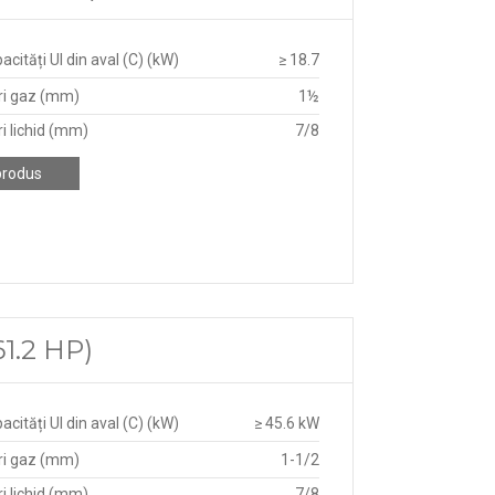
acități UI din aval (C) (kW)
≥ 18.7
ri gaz (mm)
1½
i lichid (mm)
7/8
produs
1.2 HP)
acități UI din aval (C) (kW)
≥ 45.6 kW
ri gaz (mm)
1-1/2
i lichid (mm)
7/8