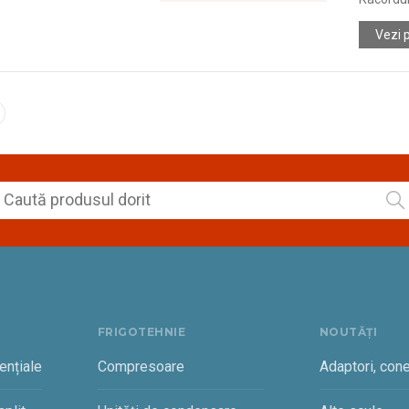
Vezi 
FRIGOTEHNIE
NOUTĂȚI
ențiale
Compresoare
Adaptori, cone