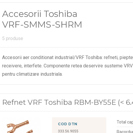
Accesorii Toshiba
VRF-SMMS-SHRM
5 produse
Accesorii aer conditionat industrial/VRF Toshiba: refneti, piepten
receivere, interfete. Componente retea deservire susteme VRV 
pentru climatizare industriala.
Refnet VRF Toshiba RBM-BY55E (< 6.
Total cap
COD DTN
333.56.9055
Racordu