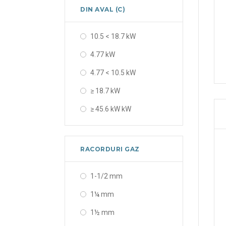
DIN AVAL (C)
10.5 < 18.7 kW
4.77 kW
4.77 < 10.5 kW
≥ 18.7 kW
≥ 45.6 kW kW
RACORDURI GAZ
1-1/2 mm
1¼ mm
1½ mm