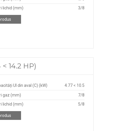
i lichid (mm)
3/8
produs
< 14.2 HP)
acități UI din aval (C) (kW)
4.77 < 10.5
ri gaz (mm)
7/8
i lichid (mm)
5/8
produs