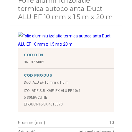
Folie aluminiu izolatie
termica autocolanta Duct
ALU EF 10 mm x 1.5 m x 20 m
COD DTN
361.37.5002
COD PRODUS
Duct ALU EF 10 mm x 1.5 m
IZOLATIE SUL KAIFLEX ALU EF 10x1
5 30MP/CUTIE
EF-DUCT-10-SK 4010570
Grosime (mm)
10
Aderență
adezivă (adhesive)