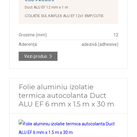
Duct ALU EF 12 mm x 1 m
IZOLATIE SUL KAIFLEX ALU EF 12x1 8MP/CUTIE
Grosime (mm)
12
Aderență
adezivă (adhesive)
Vezi produs
Folie aluminiu izolatie
termica autocolanta Duct
ALU EF 6 mm x 1.5 m x 30 m