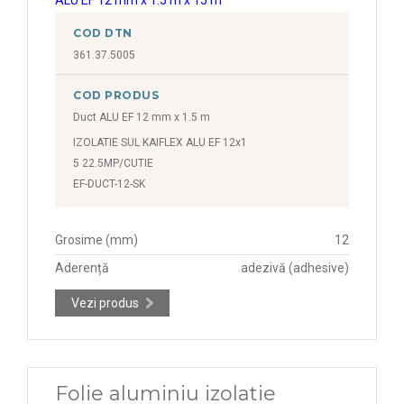
COD DTN
361.37.5005
COD PRODUS
Duct ALU EF 12 mm x 1.5 m
IZOLATIE SUL KAIFLEX ALU EF 12x1
5 22.5MP/CUTIE
EF-DUCT-12-SK
Grosime (mm)
12
Aderență
adezivă (adhesive)
Vezi produs
Folie aluminiu izolatie