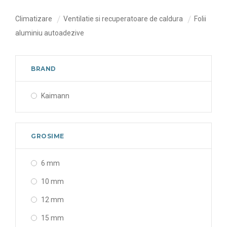
Climatizare
Ventilatie si recuperatoare de caldura
Folii
aluminiu autoadezive
BRAND
Kaimann
GROSIME
6 mm
10 mm
12 mm
15 mm