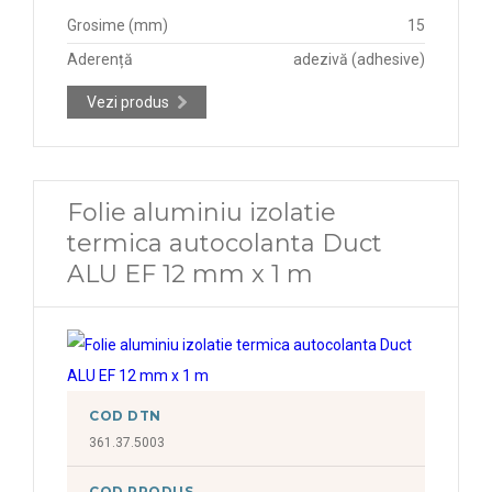
Grosime (mm)
15
Aderență
adezivă (adhesive)
Vezi produs
Folie aluminiu izolatie
termica autocolanta Duct
ALU EF 12 mm x 1 m
COD DTN
361.37.5003
COD PRODUS