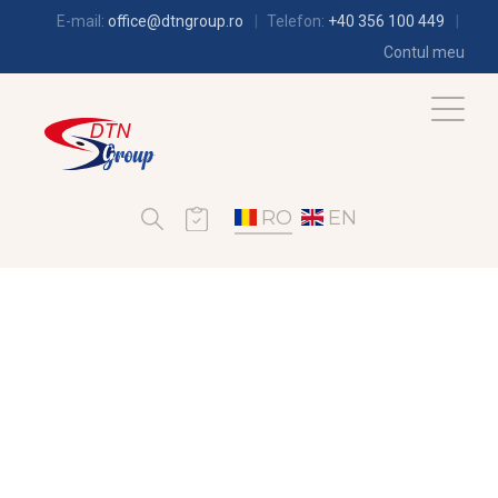
E-mail:
office@dtngroup.ro
Telefon:
+40 356 100 449
Contul meu
RO
EN
CLIMATIZARE