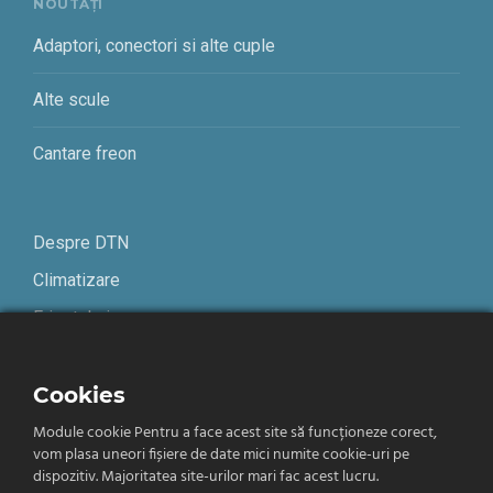
NOUTĂȚI
Adaptori, conectori si alte cuple
Alte scule
Cantare freon
Despre DTN
Climatizare
Frigotehnie
Contact
Cookies
Module cookie Pentru a face acest site să funcționeze corect,
Termeni și condiții
vom plasa uneori fișiere de date mici numite cookie-uri pe
Confidențialitate
dispozitiv. Majoritatea site-urilor mari fac acest lucru.
Română