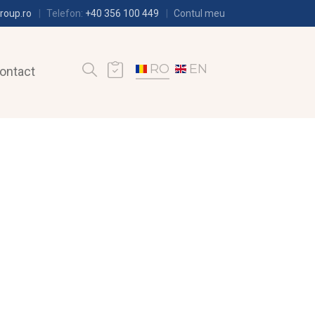
roup.ro
Telefon:
+40 356 100 449
Contul meu
RO
EN
ontact