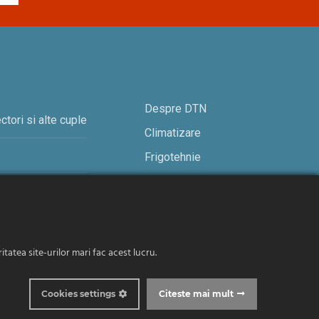
Despre DTN
ctori si alte cuple
Climatizare
Frigotehnie
Contact
tatea site-urilor mari fac acest lucru.
© 2019-2026 DTN. Toate drepturile rezervate.
Cookies settings
Citeste mai mult