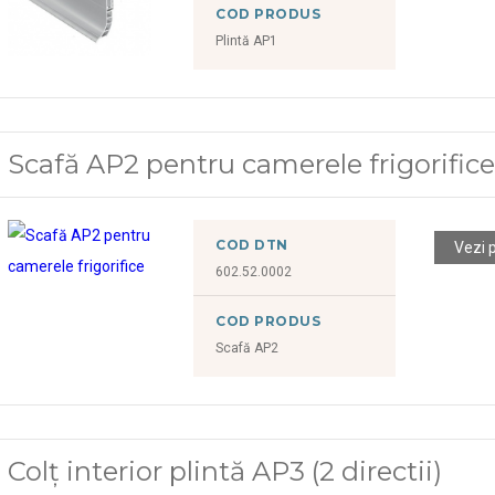
COD PRODUS
Plintă AP1
Scafă AP2 pentru camerele frigorific
COD DTN
Vezi 
602.52.0002
COD PRODUS
Scafă AP2
Colț interior plintă AP3 (2 directii)