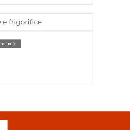
e frigorifice
produs