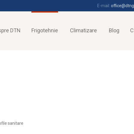
E-mail:
office@dtng
spre DTN
Frigotehnie
Climatizare
Blog
C
file sanitare