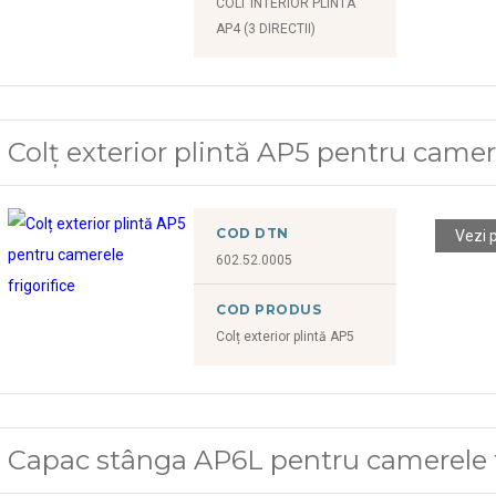
COLT INTERIOR PLINTA
AP4 (3 DIRECTII)
Colț exterior plintă AP5 pentru camere
COD DTN
Vezi 
602.52.0005
COD PRODUS
Colț exterior plintă AP5
Capac stânga AP6L pentru camerele f