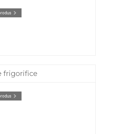
produs
frigorifice
produs