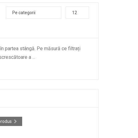
Pe categorii
12
 în partea stângă. Pe măsură ce filtrați
descrescătoare a
...
e
produs