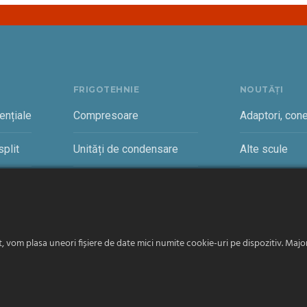
FRIGOTEHNIE
NOUTĂȚI
ențiale
Compresoare
Adaptori, cone
plit
Unități de condensare
Alte scule
rciale
Vaporizatoare și accesorii
Cantare freon
vom plasa uneori fișiere de date mici numite cookie-uri pe dispozitiv. Majori
Română