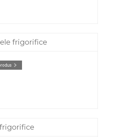
le frigorifice
produs
rigorifice