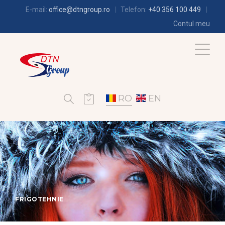
E-mail:
office@dtngroup.ro
Telefon:
+40 356 100 449
Contul meu
RO
EN
FRIGOTEHNIE