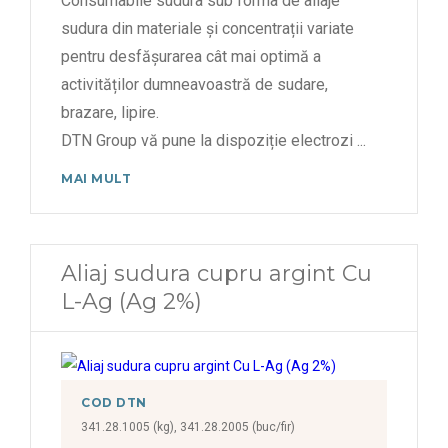
Consumabile sudura sub forma de aliaje
sudura din materiale și concentrații variate
pentru desfășurarea cât mai optimă a
activităților dumneavoastră de sudare,
brazare, lipire.
DTN Group vă pune la dispoziție electrozi
...
MAI MULT
Aliaj sudura cupru argint Cu
L-Ag (Ag 2%)
COD DTN
341.28.1005 (kg), 341.28.2005 (buc/fir)