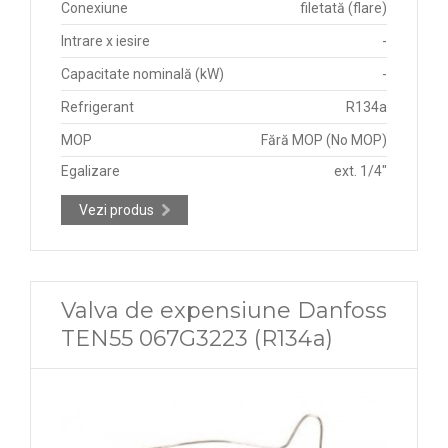
Conexiune
filetată (flare)
Intrare x iesire
-
Capacitate nominală (kW)
-
Refrigerant
R134a
MOP
Fără MOP (No MOP)
Egalizare
ext. 1/4"
Vezi produs
Valva de expensiune Danfoss
TEN55 067G3223 (R134a)