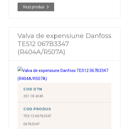
Vezi produs
Valva de expensiune Danfoss
TES12 067B3347
(R404A/R507A)
COD DTN
201.18.4245
COD PRODUS
TES 12-067B3347
067B3347