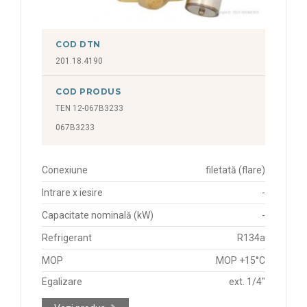
COD DTN
201.18.4190
COD PRODUS
TEN 12-067B3233
067B3233
Conexiune
filetată (flare)
Intrare x iesire
-
Capacitate nominală (kW)
-
Refrigerant
R134a
MOP
MOP +15°C
Egalizare
ext. 1/4"