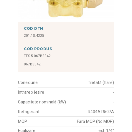
COD DTN
201.18.4225
COD PRODUS
TES 5-067B3342
067B3342
Conexiune
filetată (flare)
Intrare x iesire
-
Capacitate nominală (kW)
-
Refrigerant
R404A R507A
MOP
Fără MOP (No MOP)
Egalizare
ext. 1/4"