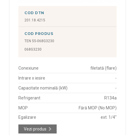
COD DTN
201.18.4215
COD PRODUS
TEN 55-068G3230
068G3230
Conexiune
filetată (flare)
Intrare x iesire
-
Capacitate nominală (kW)
-
Refrigerant
R134a
MOP
Fără MOP (No MOP)
Egalizare
ext. 1/4"
Vezi produs