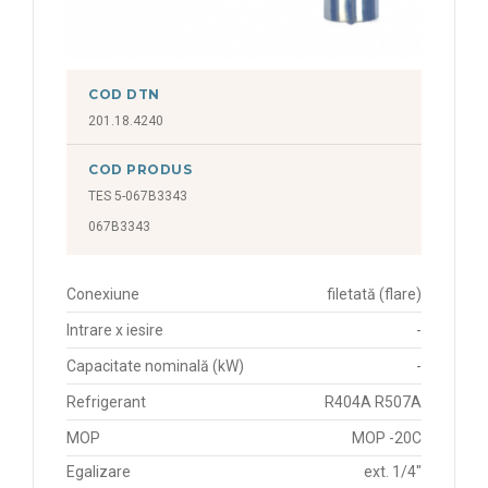
COD DTN
201.18.4240
COD PRODUS
TES 5-067B3343
067B3343
Conexiune
filetată (flare)
Intrare x iesire
-
Capacitate nominală (kW)
-
Refrigerant
R404A R507A
MOP
MOP -20C
Egalizare
ext. 1/4"