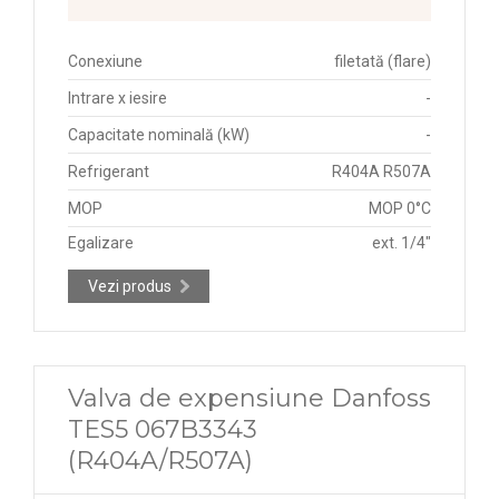
Conexiune
filetată (flare)
Intrare x iesire
-
Capacitate nominală (kW)
-
Refrigerant
R404A R507A
MOP
MOP 0°C
Egalizare
ext. 1/4"
Vezi produs
Valva de expensiune Danfoss
TES5 067B3343
(R404A/R507A)