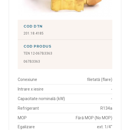
COD DTN
201.18.4185
COD PRODUS
TEN 12-067B3363
067B3363
Conexiune
filetată (flare)
Intrare x iesire
-
Capacitate nominală (kW)
-
Refrigerant
R134a
MOP
Fără MOP (No MOP)
Egalizare
ext. 1/4"