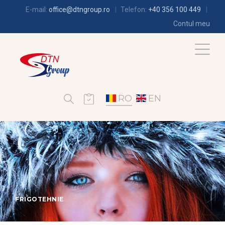
E-mail:
office@dtngroup.ro
Telefon:
+40 356 100 449
Contul meu
RO
EN
FRIGOTEHNIE