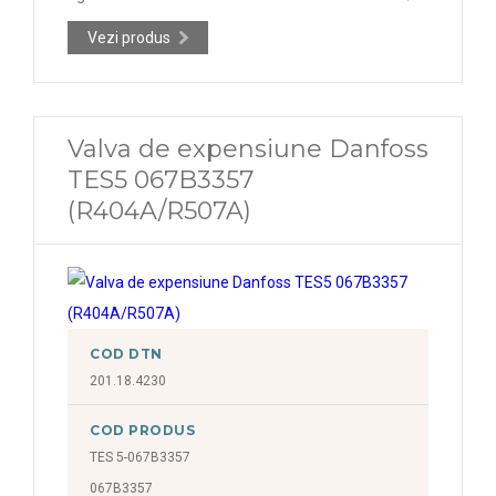
Vezi produs
Valva de expensiune Danfoss
TES5 067B3357
(R404A/R507A)
COD DTN
201.18.4230
COD PRODUS
TES 5-067B3357
067B3357