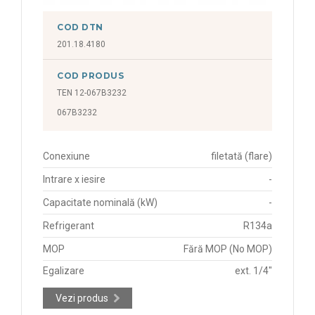
COD DTN
201.18.4180
COD PRODUS
TEN 12-067B3232
067B3232
Conexiune
filetată (flare)
Intrare x iesire
-
Capacitate nominală (kW)
-
Refrigerant
R134a
MOP
Fără MOP (No MOP)
Egalizare
ext. 1/4"
Vezi produs