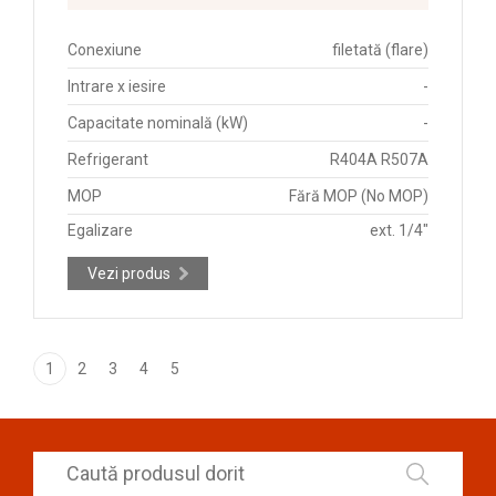
Conexiune
filetată (flare)
Intrare x iesire
-
Capacitate nominală (kW)
-
Refrigerant
R404A R507A
MOP
Fără MOP (No MOP)
Egalizare
ext. 1/4"
Vezi produs
1
2
3
4
5