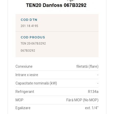
COD DTN
201.18.4195
COD PRODUS
TEN 20-067B3292
067B3292
Conexiune
filetată (flare)
Intrare x iesire
-
Capacitate nominală (kW)
-
Refrigerant
R134a
MOP
Fără MOP (No MOP)
Egalizare
ext. 1/4"