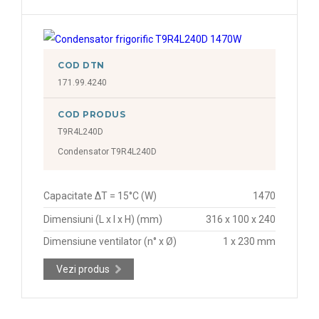
COD DTN
171.99.4240
COD PRODUS
T9R4L240D
Condensator T9R4L240D
Capacitate ΔT = 15°C (W)
1470
Dimensiuni (L x l x H) (mm)
316 x 100 x 240
Dimensiune ventilator (n° x Ø)
1 x 230 mm
Vezi produs