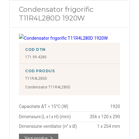
Condensator frigorific
T11R4L280D 1920W
COD DTN
171.99.4280
COD PRODUS
T11R4L280D
Condensator T11R4L280D
Capacitate ΔT = 15°C (W)
1920
Dimensiuni (L x l x H) (mm)
356 x 120 x 290
Dimensiune ventilator (n° x Ø)
1 x 254 mm
Vezi produs