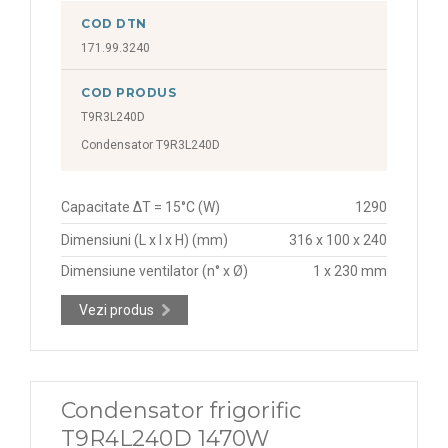
COD DTN
171.99.3240
COD PRODUS
T9R3L240D
Condensator T9R3L240D
Capacitate ΔT = 15°C (W)
1290
Dimensiuni (L x l x H) (mm)
316 x 100 x 240
Dimensiune ventilator (n° x Ø)
1 x 230 mm
Vezi produs
Condensator frigorific
T9R4L240D 1470W