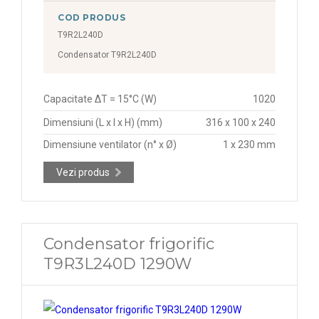
COD PRODUS
T9R2L240D
Condensator T9R2L240D
Capacitate ΔT = 15°C (W)
1020
Dimensiuni (L x l x H) (mm)
316 x 100 x 240
Dimensiune ventilator (n° x Ø)
1 x 230 mm
Vezi produs
Condensator frigorific
T9R3L240D 1290W