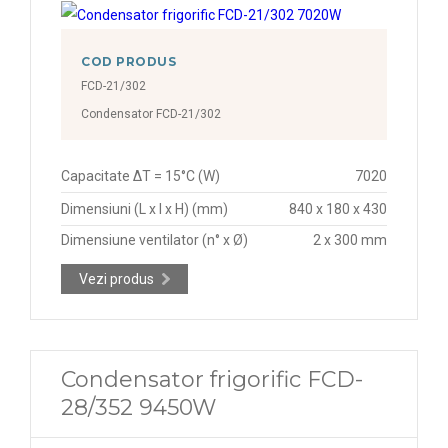
COD PRODUS
FCD-21/302
Condensator FCD-21/302
Capacitate ΔT = 15°C (W)
7020
Dimensiuni (L x l x H) (mm)
840 x 180 x 430
Dimensiune ventilator (n° x Ø)
2 x 300 mm
Vezi produs
Condensator frigorific FCD-
28/352 9450W