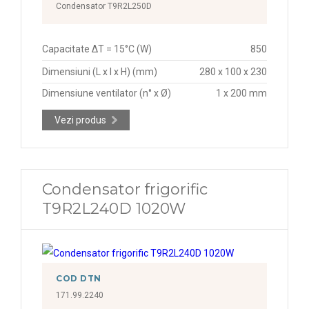
Condensator T9R2L250D
Capacitate ΔT = 15°C (W)
850
Dimensiuni (L x l x H) (mm)
280 x 100 x 230
Dimensiune ventilator (n° x Ø)
1 x 200 mm
Vezi produs
Condensator frigorific
T9R2L240D 1020W
COD DTN
171.99.2240