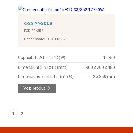
COD PRODUS
FCD-33/352
Condensator FCD-33/352
Capacitate ΔT = 15°C (W)
12750
Dimensiuni (L x l x H) (mm)
900 x 200 x 480
Dimensiune ventilator (n° x Ø)
2 x 350 mm
Vezi produs
1
2