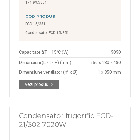
171.99.5351
COD PRODUS
FCD-15/351
Condensator FCD-15/351
Capacitate ΔT = 15°C (W)
5050
Dimensiuni (L x l x H) (mm)
550 x 180 x 480
Dimensiune ventilator (n° x Ø)
1 x 350 mm
Vezi produs
Condensator frigorific FCD-
21/302 7020W