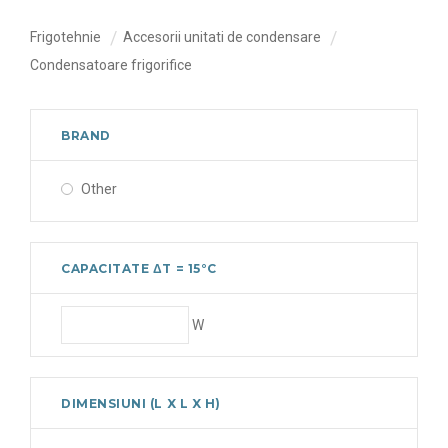
Frigotehnie
Accesorii unitati de condensare
Condensatoare frigorifice
BRAND
Other
CAPACITATE ΔT = 15°C
W
DIMENSIUNI (L X L X H)