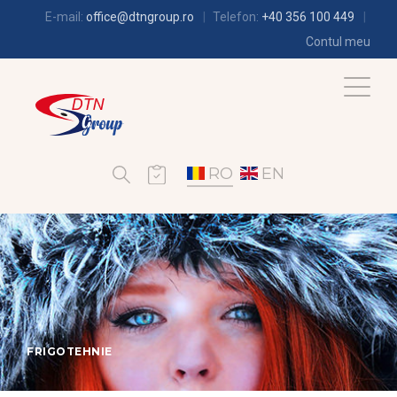
E-mail:
office@dtngroup.ro
Telefon:
+40 356 100 449
Contul meu
RO
EN
FRIGOTEHNIE