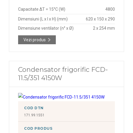
Capacitate ΔT = 15°C (W)
4800
Dimensiuni (L x l x H) (mm)
620 x 150 x 290
Dimensiune ventilator (n° x Ø)
2 x 254 mm
Vezi produs
Condensator frigorific FCD-
11.5/351 4150W
COD DTN
171.99.1551
COD PRODUS