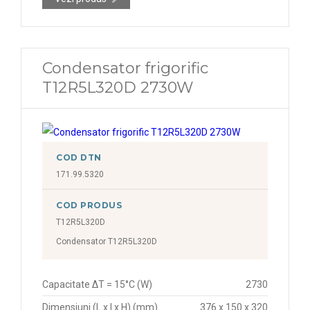
Condensator frigorific
T12R5L320D 2730W
COD DTN
171.99.5320
COD PRODUS
T12R5L320D
Condensator T12R5L320D
Capacitate ΔT = 15°C (W)
2730
Dimensiuni (L x l x H) (mm)
376 x 150 x 320