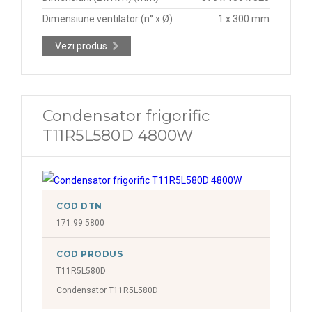
Dimensiune ventilator (n° x Ø)
1 x 300 mm
Vezi produs
Condensator frigorific
T11R5L580D 4800W
COD DTN
171.99.5800
COD PRODUS
T11R5L580D
Condensator T11R5L580D