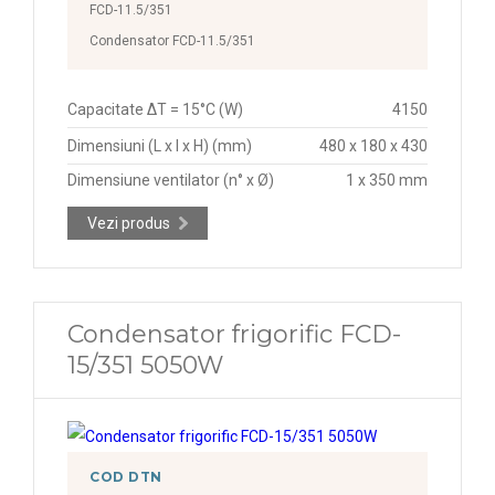
FCD-11.5/351
Condensator FCD-11.5/351
Capacitate ΔT = 15°C (W)
4150
Dimensiuni (L x l x H) (mm)
480 x 180 x 430
Dimensiune ventilator (n° x Ø)
1 x 350 mm
Vezi produs
Condensator frigorific FCD-
15/351 5050W
COD DTN