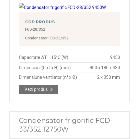
COD PRODUS
FCD-28/352
Condensator FCD-28/352
Capacitate ΔT = 15°C (W)
9450
Dimensiuni (L x l x H) (mm)
900 x 180 x 430
Dimensiune ventilator (n° x Ø)
2 x 350 mm
Vezi produs
Condensator frigorific FCD-
33/352 12750W