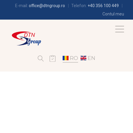
E-mail:
office@dtngroup.ro
Telefon:
+40 356 100 449
Contul meu
RO
EN
CLIMATIZARE