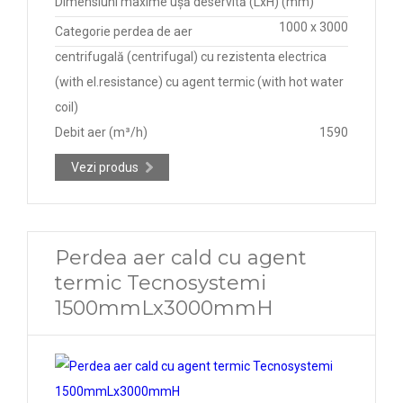
Dimensiuni maxime ușă deservită (LxH) (mm)
1000 x 3000
Categorie perdea de aer
centrifugală (centrifugal) cu rezistenta electrica
(with el.resistance) cu agent termic (with hot water
coil)
Debit aer (m³/h)
1590
Vezi produs
Perdea aer cald cu agent
termic Tecnosystemi
1500mmLx3000mmH