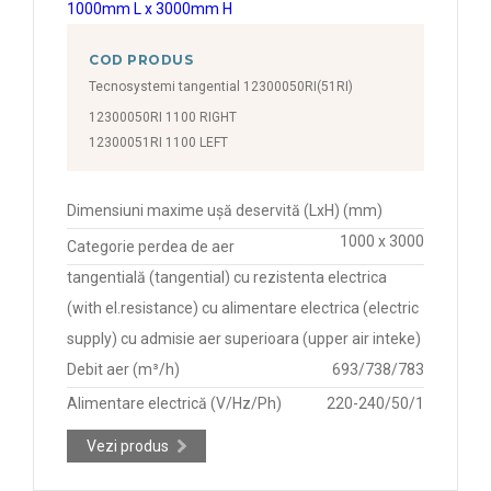
COD PRODUS
Tecnosystemi tangential 12300050RI(51RI)
12300050RI 1100 RIGHT
12300051RI 1100 LEFT
Dimensiuni maxime ușă deservită (LxH) (mm)
1000 x 3000
Categorie perdea de aer
tangentială (tangential) cu rezistenta electrica
(with el.resistance) cu alimentare electrica (electric
supply) cu admisie aer superioara (upper air inteke)
Debit aer (m³/h)
693/738/783
Alimentare electrică (V/Hz/Ph)
220-240/50/1
Vezi produs