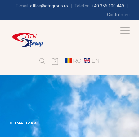
E-mail:
office@dtngroup.ro
Telefon:
+40 356 100 449
Contul meu
RO
EN
CLIMATIZARE