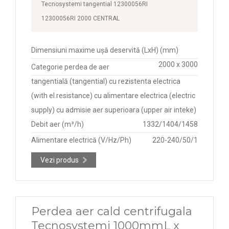
Tecnosystemi tangential 12300056RI
12300056RI 2000 CENTRAL
Dimensiuni maxime ușă deservită (LxH) (mm)
2000 x 3000
Categorie perdea de aer
tangentială (tangential) cu rezistenta electrica
(with el.resistance) cu alimentare electrica (electric
supply) cu admisie aer superioara (upper air inteke)
Debit aer (m³/h)
1332/1404/1458
Alimentare electrică (V/Hz/Ph)
220-240/50/1
Vezi produs
Perdea aer cald centrifugala
Tecnosystemi 1000mmL x