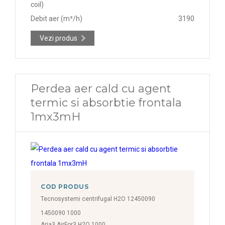
coil)
Debit aer (m³/h)
3190
Vezi produs
Perdea aer cald cu agent
termic si absorbtie frontala
1mx3mH
COD PRODUS
Tecnosystemi centrifugal H2O 12450090
1450090 1000
Aria3 AirFor3 H2O 1000