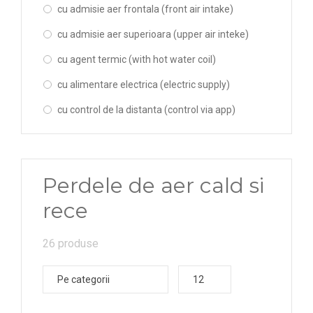
cu admisie aer frontala (front air intake)
cu admisie aer superioara (upper air inteke)
cu agent termic (with hot water coil)
cu alimentare electrica (electric supply)
cu control de la distanta (control via app)
cu led (with LED light)
cu rezistenta electrica (with el.resistance)
Perdele de aer cald si
fara alimentare electrica (no el.resistance)
rece
tangentială (tangential)
26 produse
Pe categorii
12