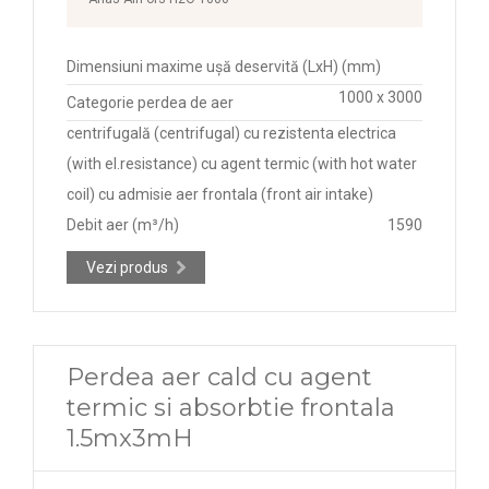
Dimensiuni maxime ușă deservită (LxH) (mm)
1000 x 3000
Categorie perdea de aer
centrifugală (centrifugal) cu rezistenta electrica
(with el.resistance) cu agent termic (with hot water
coil) cu admisie aer frontala (front air intake)
Debit aer (m³/h)
1590
Vezi produs
Perdea aer cald cu agent
termic si absorbtie frontala
1.5mx3mH