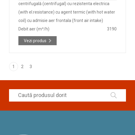
centrifugală (centrifugal) cu rezistenta electrica
(with el.resistance) cu agent termic (with hot water
coil) cu admisie aer frontala (front air intake)
Debit aer (m³/h)
3190
Vezi produs
1
2
3