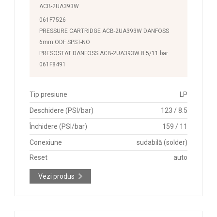
ACB-2UA393W
061F7526
PRESSURE CARTRIDGE ACB-2UA393W DANFOSS
6mm ODF SPST-NO
PRESOSTAT DANFOSS ACB-2UA393W 8.5/11 bar
061F8491
Tip presiune
LP
Deschidere (PSI/bar)
123 / 8.5
Închidere (PSI/bar)
159 / 11
Conexiune
sudabilă (solder)
Reset
auto
Vezi produs