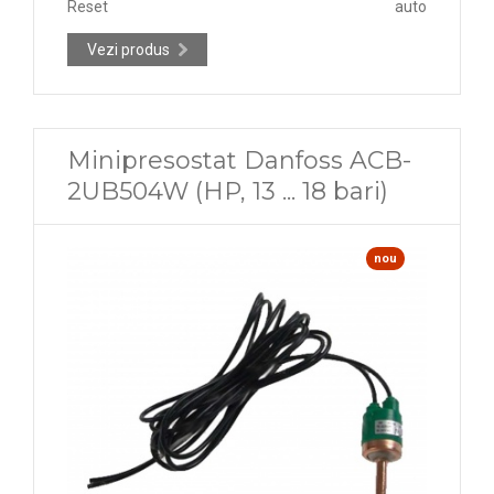
Reset
auto
Vezi produs
Minipresostat Danfoss ACB-
2UB504W (HP, 13 ... 18 bari)
nou