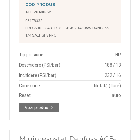
COD PRODUS
ACB-2UA305W
061F8333
PRESSURE CARTRIDGE ACB-2UA305W DANFOSS
1/4 SAEF SPST-NO
Tip presiune
HP
Deschidere (PSI/bar)
188 / 13
Închidere (PSI/bar)
232 / 16
Conexiune
filetată (flare)
Reset
auto
Vezi produs
Minipresostat Danfoss ACB-