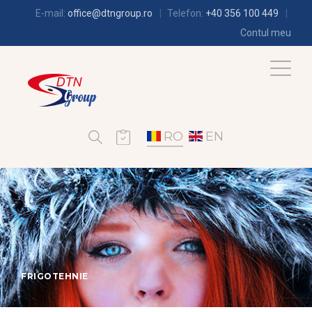
E-mail:
office@dtngroup.ro
Telefon:
+40 356 100 449
Contul meu
RO
EN
FRIGOTEHNIE