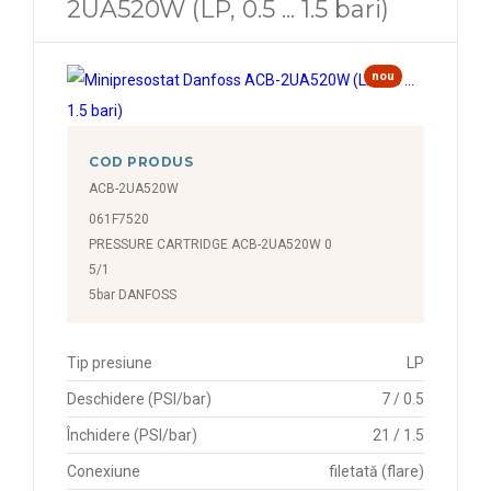
2UA520W (LP, 0.5 ... 1.5 bari)
nou
COD PRODUS
ACB-2UA520W
061F7520
PRESSURE CARTRIDGE ACB-2UA520W 0
5/1
5bar DANFOSS
Tip presiune
LP
Deschidere (PSI/bar)
7 / 0.5
Închidere (PSI/bar)
21 / 1.5
Conexiune
filetată (flare)