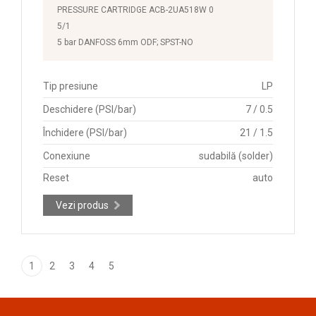
PRESSURE CARTRIDGE ACB-2UA518W 0
5/1
5 bar DANFOSS 6mm ODF; SPST-NO
Tip presiune
LP
Deschidere (PSI/bar)
7 / 0.5
Închidere (PSI/bar)
21 / 1.5
Conexiune
sudabilă (solder)
Reset
auto
Vezi produs
1
2
3
4
5