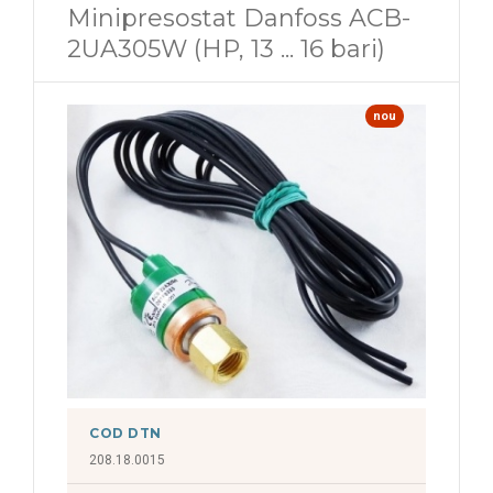
Minipresostat Danfoss ACB-
2UA305W (HP, 13 ... 16 bari)
nou
COD DTN
208.18.0015