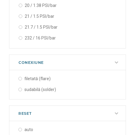
20 / 1.38 PSI/bar
304 / 21 PSI/bar
21 / 1.5 PSI/bar
32 / 2.2 PSI/bar
21.7 / 1.5 PSI/bar
329 / 22.7 PSI/bar
232 / 16 PSI/bar
348 / 24 PSI/bar
24 / 1.7 PSI/bar
350 / 24.13 PSI/bar
25 / 1.7 PSI/bar
400 / 27.58 PSI/bar
CONEXIUNE
250 /17.23 PSI/bar
478 / 33 PSI/bar
filetată (flare)
261 / 18 PSI/bar
5 / 0.34 PSI/bar
sudabilă (solder)
290 / 20 PSI/bar
507 / 35 PSI/bar
300 / 20.68 PSI/bar
7 / 0.5 PSI/bar
RESET
333 / 23 PSI/bar
377 / 26 PSI/bar
auto