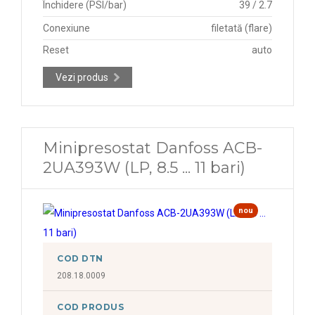
Închidere (PSI/bar)
39 / 2.7
Conexiune
filetată (flare)
Reset
auto
Vezi produs
Minipresostat Danfoss ACB-
2UA393W (LP, 8.5 ... 11 bari)
nou
COD DTN
208.18.0009
COD PRODUS