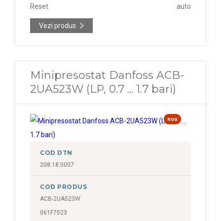
Reset
auto
Vezi produs
Minipresostat Danfoss ACB-
2UA523W (LP, 0.7 ... 1.7 bari)
nou
COD DTN
208.18.0007
COD PRODUS
ACB-2UA523W
061F7523