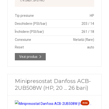
1/4 SAEF; SPST-NO
Tip presiune
HP
Deschidere (PSI/bar)
203 / 14
Închidere (PSI/bar)
261 / 18
Conexiune
filetată (flare)
Reset
auto
Vezi produs
Minipresostat Danfoss ACB-
2UB508W (HP, 20 ... 26 bari)
nou