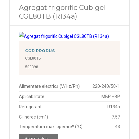
Agregat frigorific Cubigel
CGL80TB (R134a)
COD PRODUS
CGL80TB
500398
Alimentare electrică (V/Hz/Ph)
220-240/50/1
Aplicabilitate
MBP HBP
Refrigerant
R134a
Cilindree (cm³)
7.57
Temperatura max. operare* (°C)
43
Vezi produs