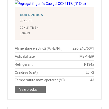
COD PRODUS
CGX21TB
CGX 21 TB 3N
500433
Alimentare electrică (V/Hz/Ph)
220-240/50/1
Aplicabilitate
MBP HBP
Refrigerant
R134a
Cilindree (cm³)
20.72
Temperatura max. operare* (°C)
43
Vezi produs