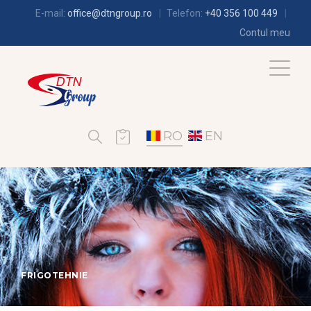
E-mail:
office@dtngroup.ro
Telefon:
+40 356 100 449
Contul meu
RO
EN
FRIGOTEHNIE