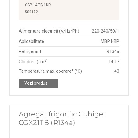
CGP 14 TB 1NR
500172
Alimentare electrică (V/Hz/Ph)
220-240/50/1
Aplicabilitate
MBP HBP
Refrigerant
R134a
Cilindree (cm³)
14.17
Temperatura max. operare* (°C)
43
Vezi produs
Agregat frigorific Cubigel
CGX21TB (R134a)