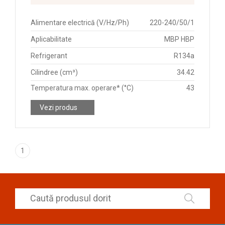
Alimentare electrică (V/Hz/Ph)
220-240/50/1
Aplicabilitate
MBP HBP
Refrigerant
R134a
Cilindree (cm³)
34.42
Temperatura max. operare* (°C)
43
Vezi produs
1