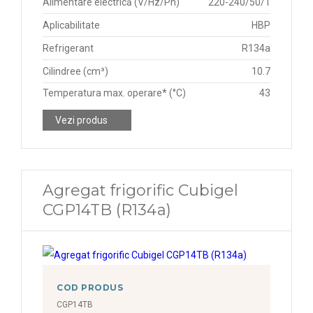
Alimentare electrică (V/Hz/Ph)
220-240/50/1
Aplicabilitate
HBP
Refrigerant
R134a
Cilindree (cm³)
10.7
Temperatura max. operare* (°C)
43
Vezi produs
Agregat frigorific Cubigel
CGP14TB (R134a)
COD PRODUS
CGP14TB