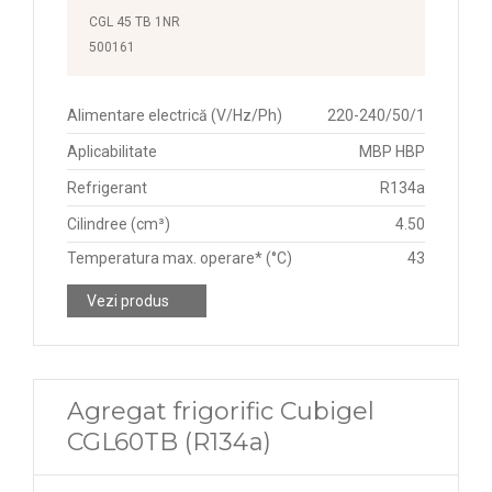
CGL 45 TB 1NR
500161
Alimentare electrică (V/Hz/Ph)
220-240/50/1
Aplicabilitate
MBP HBP
Refrigerant
R134a
Cilindree (cm³)
4.50
Temperatura max. operare* (°C)
43
Vezi produs
Agregat frigorific Cubigel
CGL60TB (R134a)