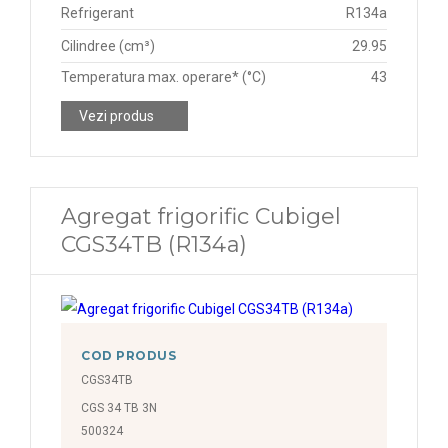
Refrigerant
R134a
Cilindree (cm³)
29.95
Temperatura max. operare* (°C)
43
Vezi produs
Agregat frigorific Cubigel
CGS34TB (R134a)
COD PRODUS
CGS34TB
CGS 34 TB 3N
500324