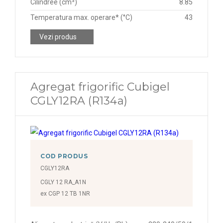
Cilindree (cm³)
8.85
Temperatura max. operare* (°C)
43
Vezi produs
Agregat frigorific Cubigel
CGLY12RA (R134a)
COD PRODUS
CGLY12RA
CGLY 12 RA_A1N
ex CGP 12 TB 1NR