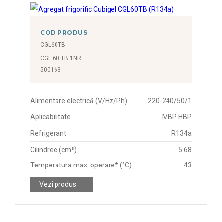
COD PRODUS
CGL60TB
CGL 60 TB 1NR
500163
Alimentare electrică (V/Hz/Ph)
220-240/50/1
Aplicabilitate
MBP HBP
Refrigerant
R134a
Cilindree (cm³)
5.68
Temperatura max. operare* (°C)
43
Vezi produs