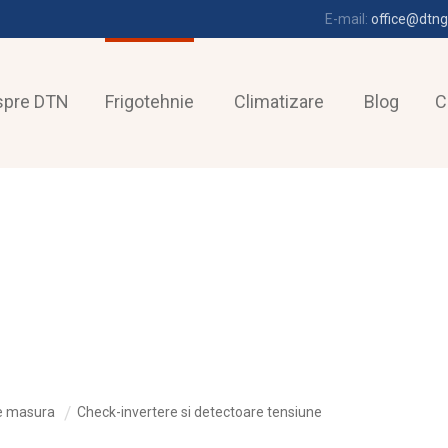
E-mail:
office@dtng
spre DTN
Frigotehnie
Climatizare
Blog
C
e masura
Check-invertere si detectoare tensiune