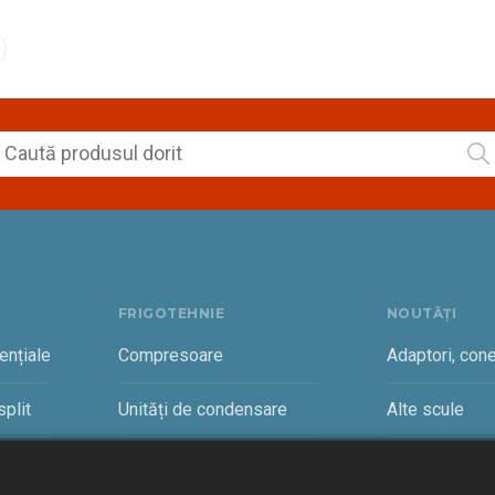
FRIGOTEHNIE
NOUTĂȚI
ențiale
Compresoare
Adaptori, cone
plit
Unități de condensare
Alte scule
rciale
Vaporizatoare și accesorii
Cantare freon