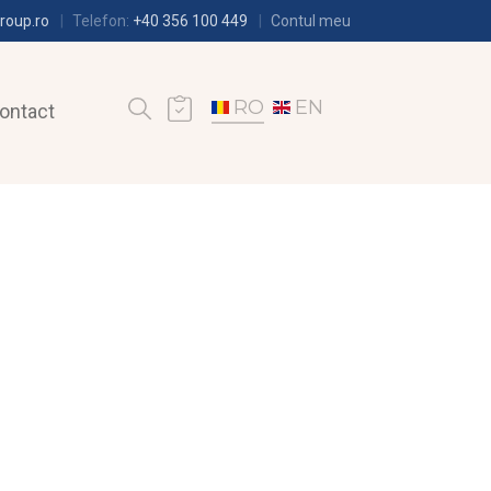
roup.ro
Telefon:
+40 356 100 449
Contul meu
RO
EN
ontact