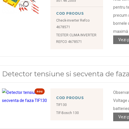
501.46.2005
pentru te
COD PRODUS
precum și
Check-inverter Refco
bornele d
4678571
maximă d
TESTER CLIMA INVERTER
Vezi 
REFCO 4678571
Detector tensiune si secventa de faz
nou
Observaț
COD PRODUS
Voltage 
TIF130
batteries
TIF-Bosch 130
Vezi 