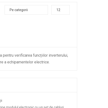
Pe categorii
12
pentru verificarea funcțiilor inverterului,
tare a echipamentelor electrice.
ii
ține modulul electronic cu un set de cabluri