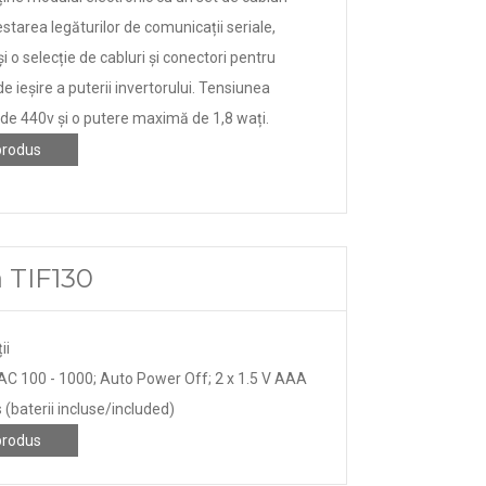
starea legăturilor de comunicații seriale,
 o selecție de cabluri și conectori pentru
e ieșire a puterii invertorului. Tensiunea
e 440v și o putere maximă de 1,8 wați.
produs
a TIF130
ii
AC 100 - 1000; Auto Power Off; 2 x 1.5 V AAA
 (baterii incluse/included)
produs