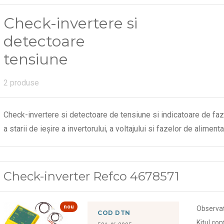
Check-invertere si
detectoare
tensiune
2 produse
Check-invertere si detectoare de tensiune si indicatoare de faza 
a starii de ieșire a invertorului, a voltajului si fazelor de alimen
Check-inverter Refco 4678571
nou
Observaț
COD DTN
Kitul con