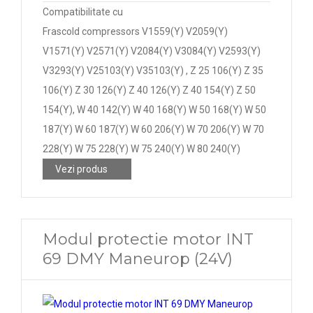
Compatibilitate cu
Frascold compressors V1559(Y) V2059(Y)
V1571(Y) V2571(Y) V2084(Y) V3084(Y) V2593(Y)
V3293(Y) V25103(Y) V35103(Y) , Z 25 106(Y) Z 35
106(Y) Z 30 126(Y) Z 40 126(Y) Z 40 154(Y) Z 50
154(Y), W 40 142(Y) W 40 168(Y) W 50 168(Y) W 50
187(Y) W 60 187(Y) W 60 206(Y) W 70 206(Y) W 70
228(Y) W 75 228(Y) W 75 240(Y) W 80 240(Y)
Vezi produs
Modul protectie motor INT
69 DMY Maneurop (24V)