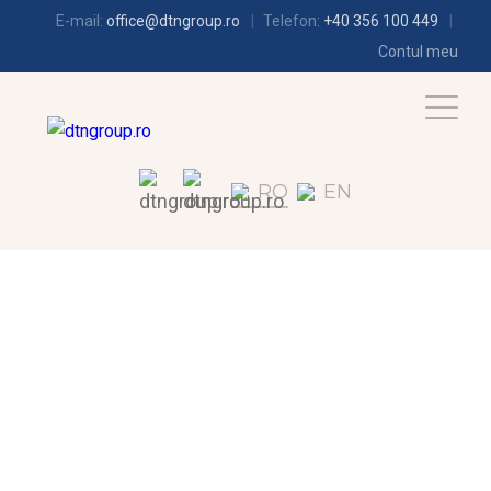
E-mail:
office@dtngroup.ro
Telefon:
+40 356 100 449
Contul meu
RO
EN
FRIGOTEHNIE