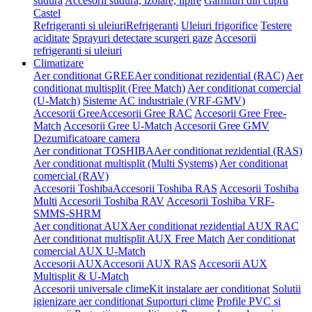
sudura
Accesorii sudura, izolare, lipire
Garnituri din cupru
Castel
Refrigeranti si uleiuri
Refrigeranti
Uleiuri frigorifice
Testere
aciditate
Sprayuri detectare scurgeri gaze
Accesorii
refrigeranti si uleiuri
Climatizare
Aer conditionat GREE
Aer conditionat rezidential (RAC)
Aer
conditionat multisplit (Free Match)
Aer conditionat comercial
(U-Match)
Sisteme AC industriale (VRF-GMV)
Accesorii Gree
Accesorii Gree RAC
Accesorii Gree Free-
Match
Accesorii Gree U-Match
Accesorii Gree GMV
Dezumificatoare camera
Aer conditionat TOSHIBA
Aer conditionat rezidential (RAS)
Aer conditionat multisplit (Multi Systems)
Aer conditionat
comercial (RAV)
Accesorii Toshiba
Accesorii Toshiba RAS
Accesorii Toshiba
Multi
Accesorii Toshiba RAV
Accesorii Toshiba VRF-
SMMS-SHRM
Aer conditionat AUX
Aer conditionat rezidential AUX RAC
Aer conditionat multisplit AUX Free Match
Aer conditionat
comercial AUX U-Match
Accesorii AUX
Accesorii AUX RAS
Accesorii AUX
Multisplit & U-Match
Accesorii universale clime
Kit instalare aer conditionat
Solutii
igienizare aer conditionat
Suporturi clime
Profile PVC si