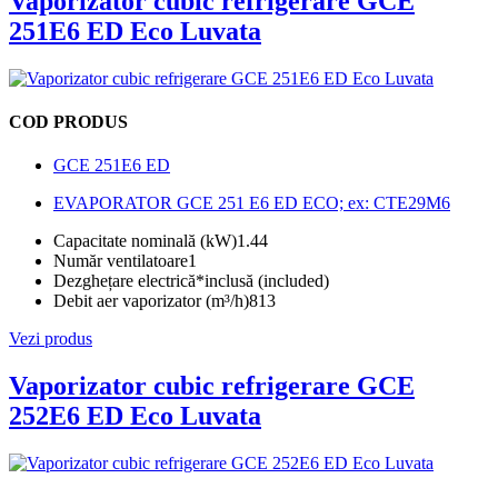
Vaporizator cubic refrigerare GCE
251E6 ED Eco Luvata
COD PRODUS
GCE 251E6 ED
EVAPORATOR GCE 251 E6 ED ECO; ex: CTE29M6
Capacitate nominală (kW)
1.44
Număr ventilatoare
1
Dezghețare electrică*
inclusă (included)
Debit aer vaporizator (m³/h)
813
Vezi produs
Vaporizator cubic refrigerare GCE
252E6 ED Eco Luvata