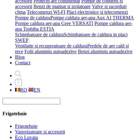
accesorii
Protectii aer conditionat
Pompe de condens si
accesorii
Benzi de matisat si izolatoare
Valve si racorduri
clima
Telecomenzi WI-FI
Placi electronice si telecomenzi
Pompe de caldura
Pompe caldura aer-apa Aux AI THERMA
Pompe caldura aer-apa Gree VERSATI
Pompe caldura aer-
apa Toshiba ESTIA
Schimbatoare de caldura
Schimbatoare de caldura in placi
SWEP
Ventilatie si recuperatoare de caldura
Perdele de aer cald si
rece
Folii aluminiu autoadezive
Benzi aluminiu autoadezive
Blog
Contact
RO
EN
Frigotehnie
Frigotehnie
Vaporizatoare si accesorii
Eco Luvata