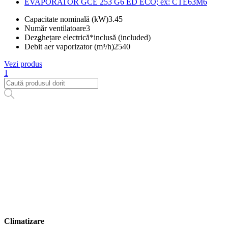
EVAPORATOR GCE 253 G6 ED ECO; ex: CTE63M6
Capacitate nominală (kW)
3.45
Număr ventilatoare
3
Dezghețare electrică*
inclusă (included)
Debit aer vaporizator (m³/h)
2540
Vezi produs
1
Climatizare