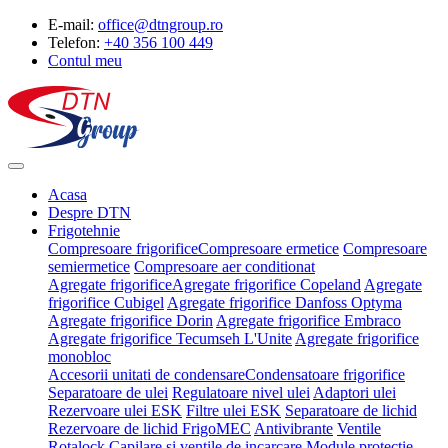
E-mail:
office@dtngroup.ro
Telefon:
+40 356 100 449
Contul meu
Acasa
Despre DTN
Frigotehnie
Compresoare frigorifice
Compresoare ermetice
Compresoare
semiermetice
Compresoare aer conditionat
Agregate frigorifice
Agregate frigorifice Copeland
Agregate
frigorifice Cubigel
Agregate frigorifice Danfoss Optyma
Agregate frigorifice Dorin
Agregate frigorifice Embraco
Agregate frigorifice Tecumseh L'Unite
Agregate frigorifice
monobloc
Accesorii unitati de condensare
Condensatoare frigorifice
Separatoare de ulei
Regulatoare nivel ulei
Adaptori ulei
Rezervoare ulei ESK
Filtre ulei ESK
Separatoare de lichid
Rezervoare de lichid FrigoMEC
Antivibrante
Ventile
Rotalock
Capilare si ventile de incarcare
Module protectie