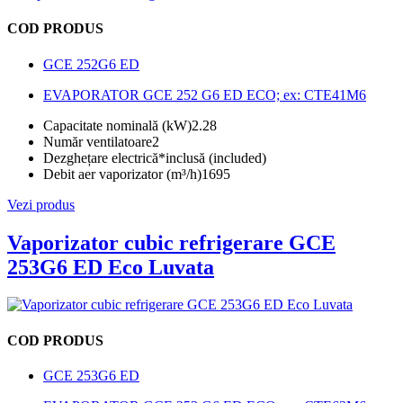
COD PRODUS
GCE 252G6 ED
EVAPORATOR GCE 252 G6 ED ECO; ex: CTE41M6
Capacitate nominală (kW)
2.28
Număr ventilatoare
2
Dezghețare electrică*
inclusă (included)
Debit aer vaporizator (m³/h)
1695
Vezi produs
Vaporizator cubic refrigerare GCE
253G6 ED Eco Luvata
COD PRODUS
GCE 253G6 ED