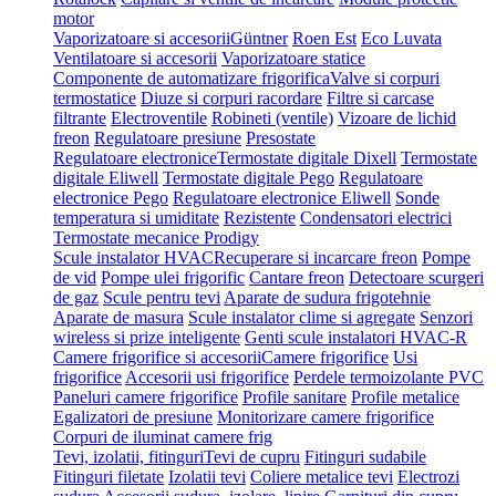
motor
Vaporizatoare si accesorii
Güntner
Roen Est
Eco Luvata
Ventilatoare si accesorii
Vaporizatoare statice
Componente de automatizare frigorifica
Valve si corpuri
termostatice
Diuze si corpuri racordare
Filtre si carcase
filtrante
Electroventile
Robineti (ventile)
Vizoare de lichid
freon
Regulatoare presiune
Presostate
Regulatoare electronice
Termostate digitale Dixell
Termostate
digitale Eliwell
Termostate digitale Pego
Regulatoare
electronice Pego
Regulatoare electronice Eliwell
Sonde
temperatura si umiditate
Rezistente
Condensatori electrici
Termostate mecanice Prodigy
Scule instalator HVAC
Recuperare si incarcare freon
Pompe
de vid
Pompe ulei frigorific
Cantare freon
Detectoare scurgeri
de gaz
Scule pentru tevi
Aparate de sudura frigotehnie
Aparate de masura
Scule instalator clime si agregate
Senzori
wireless si prize inteligente
Genti scule instalatori HVAC-R
Camere frigorifice si accesorii
Camere frigorifice
Usi
frigorifice
Accesorii usi frigorifice
Perdele termoizolante PVC
Paneluri camere frigorifice
Profile sanitare
Profile metalice
Egalizatori de presiune
Monitorizare camere frigorifice
Corpuri de iluminat camere frig
Tevi, izolatii, fitinguri
Tevi de cupru
Fitinguri sudabile
Fitinguri filetate
Izolatii tevi
Coliere metalice tevi
Electrozi