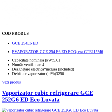
COD PRODUS
GCE 254E6 ED
EVAPORATOR GCE 254 E6 ED ECO; ex: CTE115M6
Capacitate nominală (kW)
5.61
Număr ventilatoare
4
Dezghețare electrică*
inclusă (included)
Debit aer vaporizator (m³/h)
3250
Vezi produs
Vaporizator cubic refrigerare GCE
252G6 ED Eco Luvata