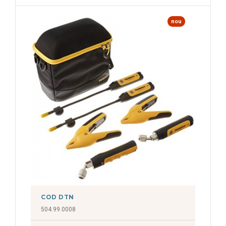
nou
COD DTN
504.99.0008