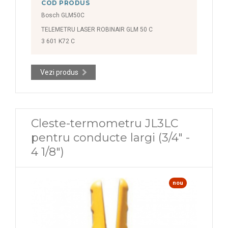
COD PRODUS
Bosch GLM50C
TELEMETRU LASER ROBINAIR GLM 50 C
3 601 K72 C
Vezi produs
Cleste-termometru JL3LC
pentru conducte largi (3/4" -
4 1/8")
nou