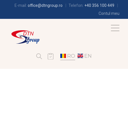
E-mail:
office@dtngroup.ro
Telefon:
+40 356 100 449
Contul meu
RO
EN
FRIGOTEHNIE