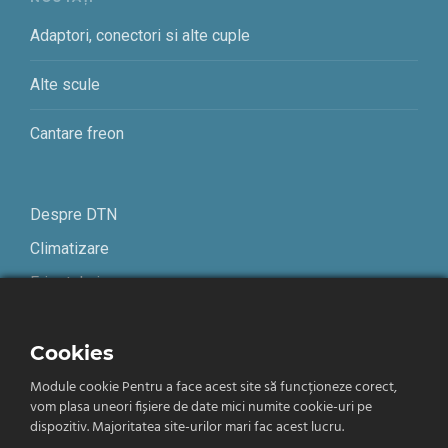
Adaptori, conectori si alte cuple
Alte scule
Cantare freon
Despre DTN
Climatizare
Frigotehnie
Contact
Cookies
Module cookie Pentru a face acest site să funcționeze corect,
Termeni și condiții
vom plasa uneori fișiere de date mici numite cookie-uri pe
Confidențialitate
dispozitiv. Majoritatea site-urilor mari fac acest lucru.
Română