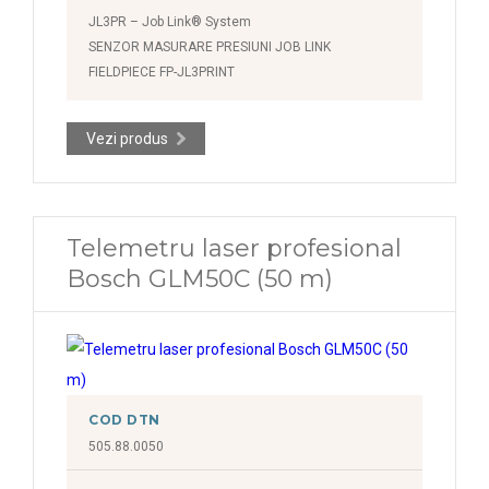
JL3PR – Job Link® System
SENZOR MASURARE PRESIUNI JOB LINK
FIELDPIECE FP-JL3PRINT
Vezi produs
Telemetru laser profesional
Bosch GLM50C (50 m)
COD DTN
505.88.0050