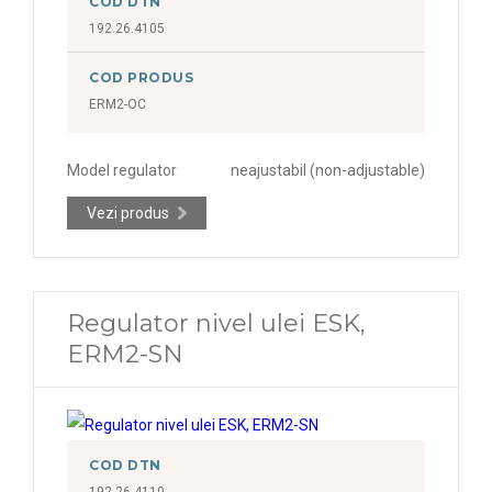
COD DTN
192.26.4105
COD PRODUS
ERM2-OC
Model regulator
neajustabil (non-adjustable)
Vezi produs
Regulator nivel ulei ESK,
ERM2-SN
COD DTN
192.26.4110