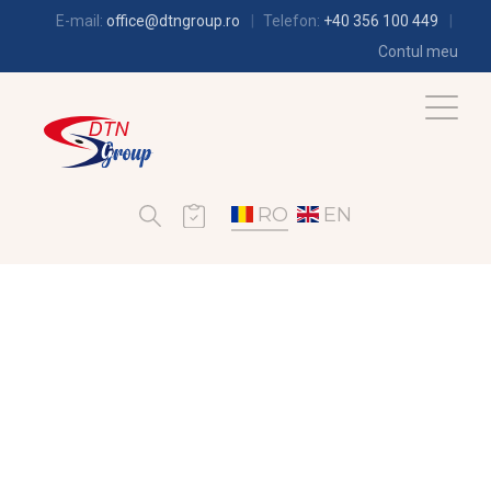
E-mail:
office@dtngroup.ro
Telefon:
+40 356 100 449
Contul meu
RO
EN
FRIGOTEHNIE