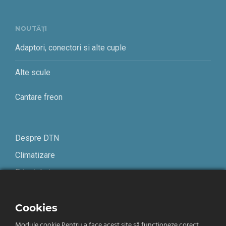
NOUTĂȚI
Adaptori, conectori si alte cuple
Alte scule
Cantare freon
Despre DTN
Climatizare
Frigotehnie
Contact
Cookies
Termeni și condiții
Module cookie Pentru a face acest site să funcționeze corect,