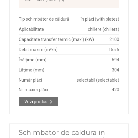
Tip schimbător de căldură
în plăci (with plates)
Aplicabilitate
chillere (chillers)
Capacitate transfer termic (max.) (kW)
2100
Debit maxim (m³/h)
155.5
Înălțime (mm)
694
Lățime (mm)
304
Număr plăci
selectabil (selectable)
Nr. maxim plăci
420
Vezi produs
Schimbator de caldura in