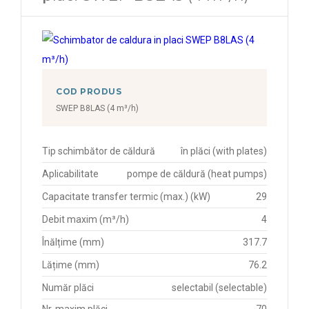
COD PRODUS
SWEP B8LAS (4 m³/h)
Tip schimbător de căldură
în plăci (with plates)
Aplicabilitate
pompe de căldură (heat pumps)
Capacitate transfer termic (max.) (kW)
29
Debit maxim (m³/h)
4
Înălțime (mm)
317.7
Lățime (mm)
76.2
Număr plăci
selectabil (selectable)
Nr. maxim plăci
70