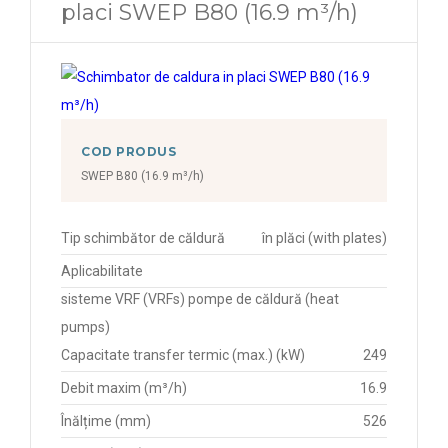
placi SWEP B80 (16.9 m³/h)
COD PRODUS
SWEP B80 (16.9 m³/h)
Tip schimbător de căldură
în plăci (with plates)
Aplicabilitate
sisteme VRF (VRFs) pompe de căldură (heat
pumps)
Capacitate transfer termic (max.) (kW)
249
Debit maxim (m³/h)
16.9
Înălțime (mm)
526