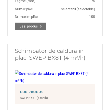
Lățime (mm)
75
Număr plăci
selectabil (selectable)
Nr. maxim plăci
100
Vezi produs
Schimbator de caldura in
placi SWEP BX8T (4 m³/h)
COD PRODUS
SWEP BX8T (4 m³/h)