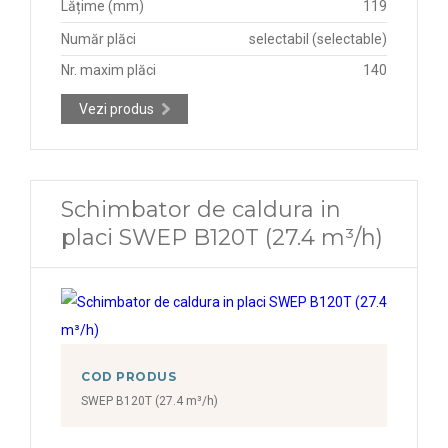
Lățime (mm)
119
Număr plăci
selectabil (selectable)
Nr. maxim plăci
140
Vezi produs
Schimbator de caldura in
placi SWEP B120T (27.4 m³/h)
COD PRODUS
SWEP B120T (27.4 m³/h)