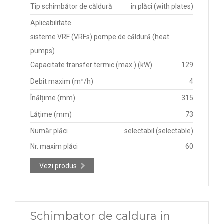
Tip schimbător de căldură
în plăci (with plates)
Aplicabilitate
sisteme VRF (VRFs) pompe de căldură (heat
pumps)
Capacitate transfer termic (max.) (kW)
129
Debit maxim (m³/h)
4
Înălțime (mm)
315
Lățime (mm)
73
Număr plăci
selectabil (selectable)
Nr. maxim plăci
60
Vezi produs
Schimbator de caldura in