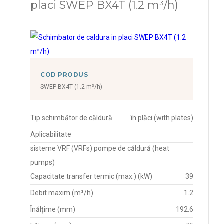
placi SWEP BX4T (1.2 m³/h)
COD PRODUS
SWEP BX4T (1.2 m³/h)
Tip schimbător de căldură
în plăci (with plates)
Aplicabilitate
sisteme VRF (VRFs) pompe de căldură (heat
pumps)
Capacitate transfer termic (max.) (kW)
39
Debit maxim (m³/h)
1.2
Înălțime (mm)
192.6