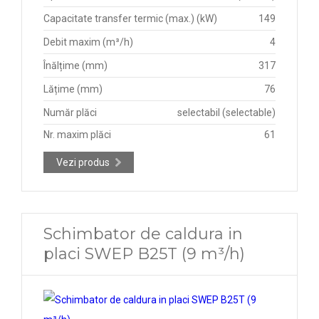
Capacitate transfer termic (max.) (kW)
149
Debit maxim (m³/h)
4
Înălțime (mm)
317
Lățime (mm)
76
Număr plăci
selectabil (selectable)
Nr. maxim plăci
61
Vezi produs
Schimbator de caldura in
placi SWEP B25T (9 m³/h)