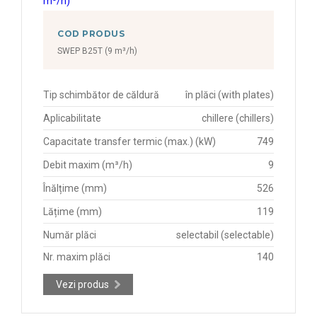
COD PRODUS
SWEP B25T (9 m³/h)
Tip schimbător de căldură
în plăci (with plates)
Aplicabilitate
chillere (chillers)
Capacitate transfer termic (max.) (kW)
749
Debit maxim (m³/h)
9
Înălțime (mm)
526
Lățime (mm)
119
Număr plăci
selectabil (selectable)
Nr. maxim plăci
140
Vezi produs