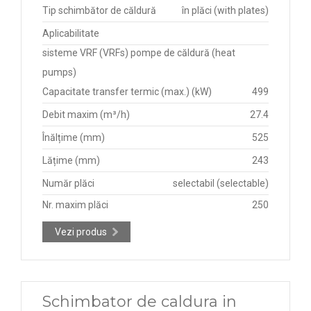
Tip schimbător de căldură
în plăci (with plates)
Aplicabilitate
sisteme VRF (VRFs) pompe de căldură (heat
pumps)
Capacitate transfer termic (max.) (kW)
499
Debit maxim (m³/h)
27.4
Înălțime (mm)
525
Lățime (mm)
243
Număr plăci
selectabil (selectable)
Nr. maxim plăci
250
Vezi produs
Schimbator de caldura in