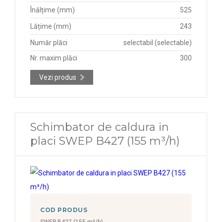
Înălțime (mm)
525
Lățime (mm)
243
Număr plăci
selectabil (selectable)
Nr. maxim plăci
300
Vezi produs
Schimbator de caldura in
placi SWEP B427 (155 m³/h)
COD PRODUS
SWEP B427 (155 m³/h)