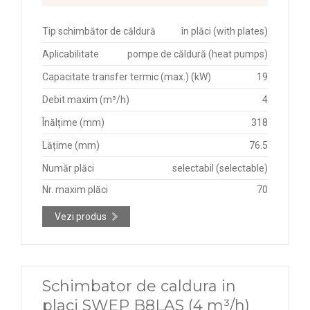
Tip schimbător de căldură
în plăci (with plates)
Aplicabilitate
pompe de căldură (heat pumps)
Capacitate transfer termic (max.) (kW)
19
Debit maxim (m³/h)
4
Înălțime (mm)
318
Lățime (mm)
76.5
Număr plăci
selectabil (selectable)
Nr. maxim plăci
70
Vezi produs
Schimbator de caldura in
placi SWEP B8LAS (4 m³/h)