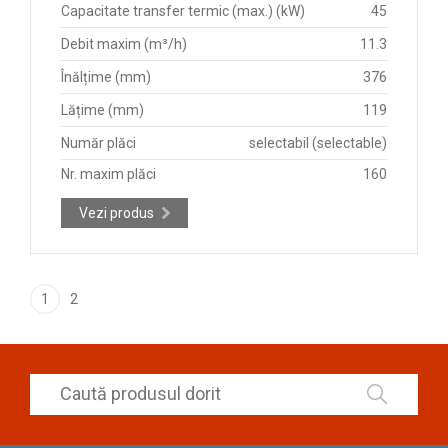
Capacitate transfer termic (max.) (kW)
45
Debit maxim (m³/h)
11.3
Înălțime (mm)
376
Lățime (mm)
119
Număr plăci
selectabil (selectable)
Nr. maxim plăci
160
Vezi produs
1
2