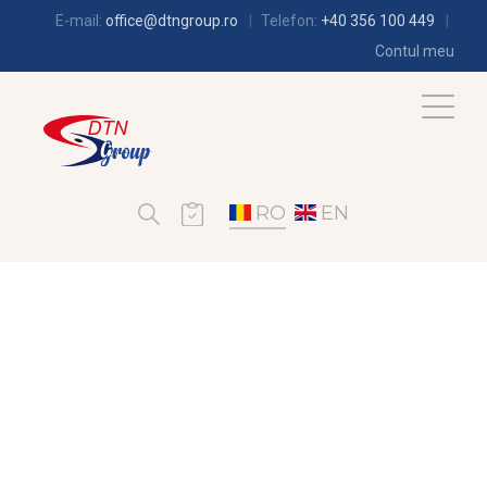
E-mail:
office@dtngroup.ro
Telefon:
+40 356 100 449
Contul meu
RO
EN
CLIMATIZARE