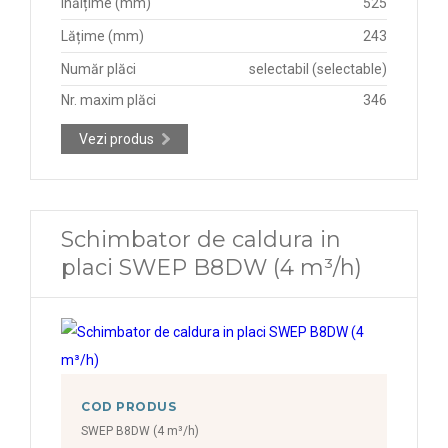
Înălțime (mm)
525
Lățime (mm)
243
Număr plăci
selectabil (selectable)
Nr. maxim plăci
346
Vezi produs
Schimbator de caldura in
placi SWEP B8DW (4 m³/h)
COD PRODUS
SWEP B8DW (4 m³/h)